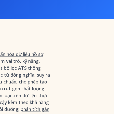
uẩn hóa dữ liệu hồ sơ
 vai trò, kỹ năng,
ột bộ lọc ATS thông
c từ đồng nghĩa, suy ra
êu chuẩn, cho phép tạo
ên rút gọn chất lượng
 loại trên dữ liệu thực
n cậy kèm theo khả năng
uôi dưỡng;
phân tích gắn