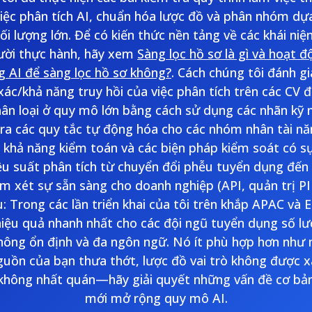
việc phân tích AI, chuẩn hóa lược đồ và phân nhóm dựa
hối lượng lớn. Để có kiến thức nền tảng về các khái niệ
ười thực hành, hãy xem
Sàng lọc hồ sơ là gì và hoạt 
g AI để sàng lọc hồ sơ không?
. Cách chúng tôi đánh gi
xác/khả năng truy hồi của việc phân tích trên các CV 
ân loại ở quy mô lớn bằng cách sử dụng các nhãn kỹ 
tra các quy tắc tự động hóa cho các nhóm nhân tài nă
 khả năng kiểm toán và các biện pháp kiểm soát có s
iệu suất phân tích từ chuyển đổi phễu tuyển dụng đến
m xét sự sẵn sàng cho doanh nghiệp (API, quản trị PII
 Trong các lần triển khai của tôi trên khắp APAC và E
iệu quả nhanh nhất cho các đội ngũ tuyển dụng số lượ
không ổn định và đa ngôn ngữ. Nó ít phù hợp hơn như 
nguồn của bạn thưa thớt, lược đồ vai trò không được x
không nhất quán—hãy giải quyết những vấn đề cơ bản
mới mở rộng quy mô AI.