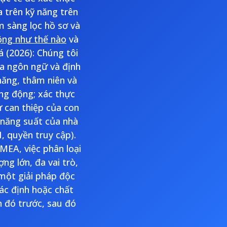
 trên kỹ năng trên
m sàng lọc hồ sơ và
động như thế nào
và
á (2026): Chúng tôi
đa ngôn ngữ và định
năng, thâm niên và
ng động; xác thực
ự can thiệp của con
 năng suất của nhà
, quyền truy cập).
MEA, việc phân loại
ng lớn, đa vai trò,
một giải pháp độc
ác định hoặc chất
 đó trước, sau đó