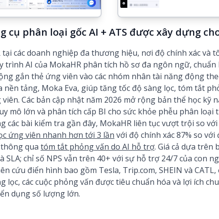
g cụ phân loại gốc AI + ATS được xây dựng ch
tại các doanh nghiệp đa thương hiệu, nơi độ chính xác và t
y trình AI của MokaHR phân tích hồ sơ đa ngôn ngữ, chuẩn 
động gắn thẻ ứng viên vào các nhóm nhân tài năng động the
 của nền tảng, Moka Eva, giúp tăng tốc độ sàng lọc, tóm tắt p
viên. Các bản cập nhật năm 2026 mở rộng bản thể học kỹ n
 mô lớn và phân tích cấp BI cho sức khỏe phễu phân loại 
 các bài kiểm tra gần đây, MokaHR liên tục vượt trội so vớ
ọc ứng viên nhanh hơn tới 3 lần
với độ chính xác 87% so với 
 thông qua
tóm tắt phỏng vấn do AI hỗ trợ
. Giá cả dựa trên
 SLA; chỉ số NPS vẫn trên 40+ với sự hỗ trợ 24/7 của con ng
iên cứu điển hình bao gồm Tesla, Trip.com, SHEIN và CATL, c
ng lọc, các cuộc phỏng vấn được tiêu chuẩn hóa và lợi ích ch
yển dụng số lượng lớn.