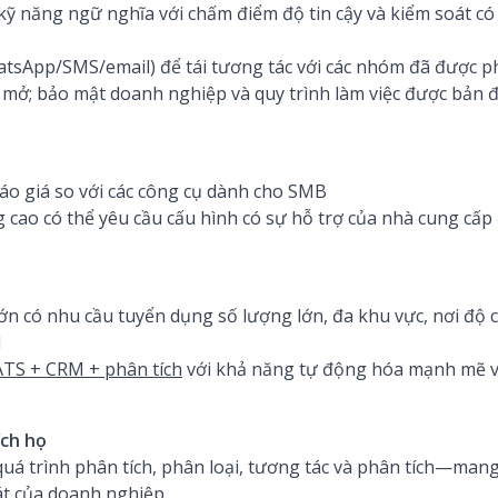
 kỹ năng ngữ nghĩa với chấm điểm độ tin cậy và kiểm soát có
atsApp/SMS/email) để tái tương tác với các nhóm đã được ph
I mở; bảo mật doanh nghiệp và quy trình làm việc được bản đ
báo giá so với các công cụ dành cho SMB
 cao có thể yêu cầu cấu hình có sự hỗ trợ của nhà cung cấp 
n có nhu cầu tuyển dụng số lượng lớn, đa khu vực, nơi độ ch
I
ATS + CRM + phân tích
với khả năng tự động hóa mạnh mẽ và
ích họ
 quá trình phân tích, phân loại, tương tác và phân tích—man
át của doanh nghiệp