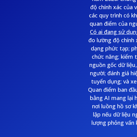
độ chính xác của 
các quy trình có k
quan điểm của ng
Có ai đang sử dụn
đo lường độ chính 
dạng phức tạp; ph
chức năng; kiểm 
nguồn gốc dữ liệu,
người; đánh giá h
tuyển dụng; và xe
Quan điểm ban đầu:
bằng AI mang lại h
nơi luồng hồ sơ 
lập nếu dữ liệu 
lượng phỏng vấn 