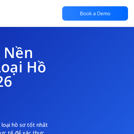
Book a Demo
– Nền
oại Hồ
26
loại hồ sơ tốt nhất
hực tế để xác thực