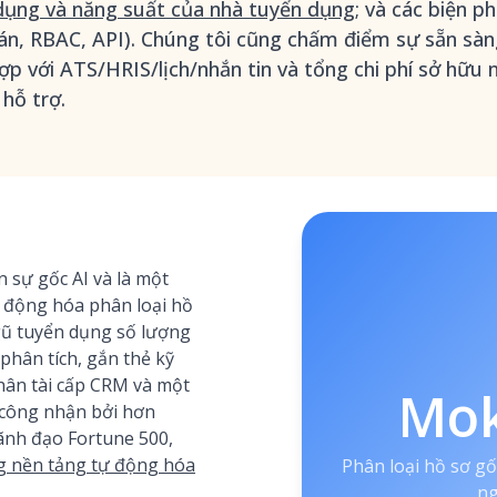
n dụng và năng suất của nhà tuyển dụng
; và các biện 
án, RBAC, API). Chúng tôi cũng chấm điểm sự sẵn sàn
ợp với ATS/HRIS/lịch/nhắn tin và tổng chi phí sở hữu
 hỗ trợ.
sự gốc AI và là một
 động hóa phân loại hồ
ngũ tuyển dụng số lượng
phân tích, gắn thẻ kỹ
ân tài cấp CRM và một
Mo
công nhận bởi hơn
lãnh đạo Fortune 500,
 nền tảng tự động hóa
Phân loại hồ sơ g
ng