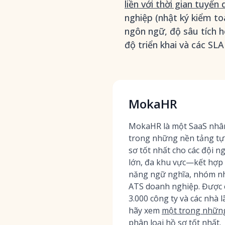
liền với thời gian tuyể
nghiệp (nhật ký kiểm to
ngôn ngữ, độ sâu tích h
độ triển khai và các SLA
MokaHR
MokaHR là một SaaS nhân 
trong những nền tảng tự
sơ tốt nhất cho các đội 
lớn, đa khu vực—kết hợp 
năng ngữ nghĩa, nhóm nh
ATS doanh nghiệp. Được 
3.000 công ty và các nhà 
hãy xem
một trong những
phân loại hồ sơ tốt nhất
.