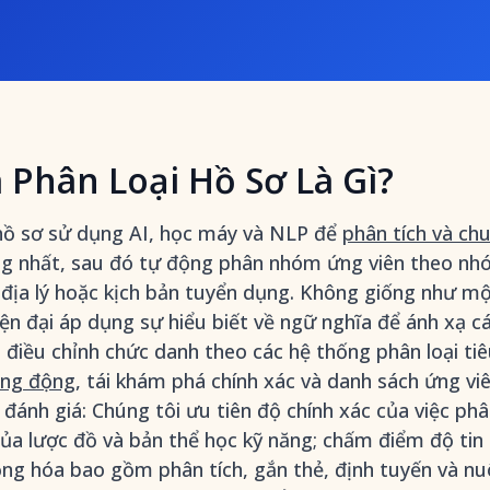
Phân Loại Hồ Sơ Là Gì?
hồ sơ sử dụng AI, học máy và NLP để
phân tích và ch
g nhất, sau đó tự động phân nhóm ứng viên theo nhóm
 địa lý hoặc kịch bản tuyển dụng. Không giống như m
ện đại áp dụng sự hiểu biết về ngữ nghĩa để ánh xạ cá
à điều chỉnh chức danh theo các hệ thống phân loại ti
ăng động
, tái khám phá chính xác và danh sách ứng vi
đánh giá: Chúng tôi ưu tiên độ chính xác của việc phân
t của lược đồ và bản thể học kỹ năng; chấm điểm độ ti
động hóa bao gồm phân tích, gắn thẻ, định tuyến và n