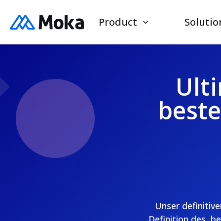
Product
Solutio
Ult
best
Unser definitiv
Definition des ‚b