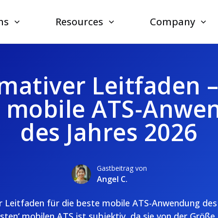
ns
Resources
Company
imativer Leitfaden –
e mobile ATS-Anwe
des Jahres 2026
Gastbeitrag von
Angel C.
er Leitfaden für die beste mobile ATS-Anwendung des 
esten‘ mobilen ATS ist subjektiv, da sie von der Grö