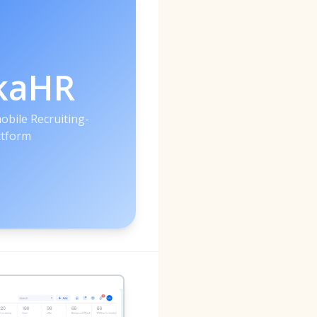
kaHR
obile Recruiting-
ttform