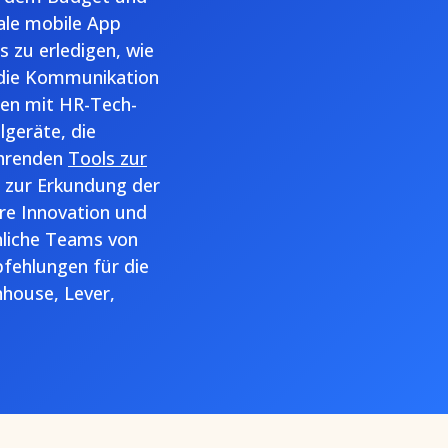
ale mobile App
 zu erledigen, wie
, die Kommunikation
ben mit HR-Tech-
geräte, die
ührenden
Tools zur
in zur Erkundung der
hre Innovation und
nliche Teams von
pfehlungen für die
house, Lever,