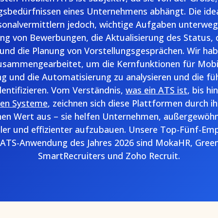
ngsbedürfnissen eines Unternehmens abhängt. Die ide
sonalvermittlern jedoch, wichtige Aufgaben unterwegs
ung von Bewerbungen, die Aktualisierung des Status
und die Planung von Vorstellungsgesprächen. Wir ha
usammengearbeitet, um die Kernfunktionen für Mobil
g und die Automatisierung zu analysieren und die f
dentifizieren. Vom Verständnis,
was ein ATS ist
, bis h
ren Systeme
, zeichnen sich diese Plattformen durch i
chen Wert aus – sie helfen Unternehmen, außergewöh
ller und effizienter aufzubauen. Unsere Top-Fünf-Em
 ATS-Anwendung des Jahres 2026 sind MokaHR, Green
SmartRecruiters und Zoho Recruit.