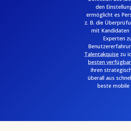
den Einstellu
ermöglicht es Per
z. B. die Überprüf
mit Kandidaten 
Experten z
Benutzererfahrun
Talentakquise
zu i
besten verfügba
ihren strategis
überall aus schne
beste mobile