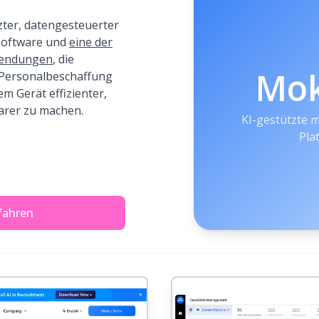
zter, datengesteuerter
-Software und
eine der
wendungen
, die
Mo
 Personalbeschaffung
m Gerät effizienter,
barer zu machen.
KI-gestützte m
Pla
fahren