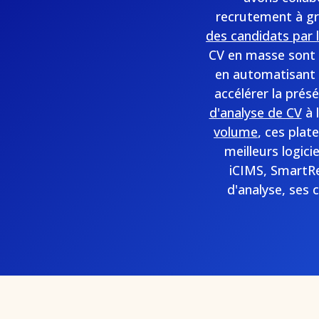
recrutement à gra
des candidats par l
CV en masse sont 
en automatisant l
accélérer la prés
d'analyse de CV
à 
volume
, ces pla
meilleurs logic
iCIMS, SmartR
d'analyse, ses 