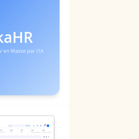
kaHR
V en Masse par l'IA