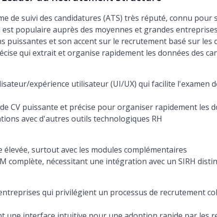
e de suivi des candidatures (ATS) très réputé, connu pour
Il est populaire auprès des moyennes et grandes entreprises
ons puissantes et son accent sur le recrutement basé sur les
récise qui extrait et organise rapidement les données des can
lisateur/expérience utilisateur (UI/UX) qui facilite l'examen 
de CV puissante et précise pour organiser rapidement les 
tions avec d'autres outils technologiques RH
tre élevée, surtout avec les modules complémentaires
M complète, nécessitant une intégration avec un SIRH distin
treprises qui privilégient un processus de recrutement coll
 une interface intuitive pour une adoption rapide par les re