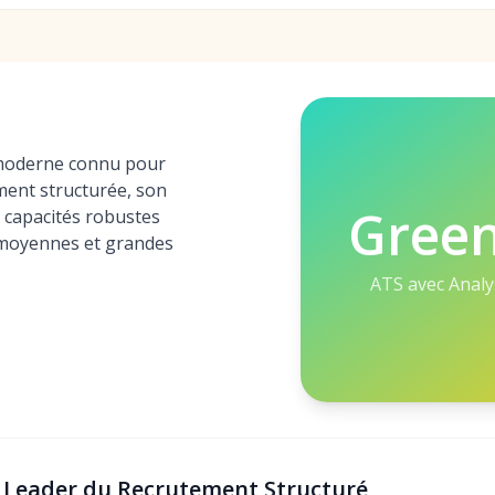
moderne connu pour
ent structurée, son
Gree
s capacités robustes
 moyennes et grandes
ATS avec Analy
: Leader du Recrutement Structuré