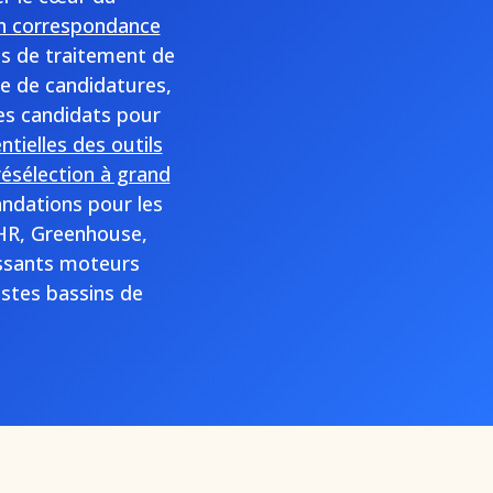
en correspondance
els de traitement de
e de candidatures,
des candidats pour
ntielles des outils
résélection à grand
andations pour les
aHR, Greenhouse,
ssants moteurs
astes bassins de