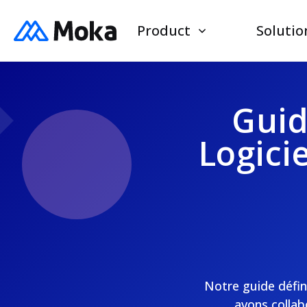
Product
Solutio
Guid
Logici
Notre guide défin
avons collab