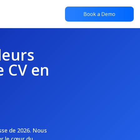
Book a Demo
leurs
e CV en
asse de 2026. Nous
er le cœur du