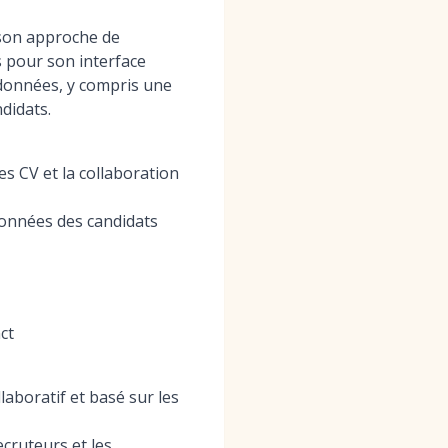
 son approche de
 pour son interface
 données, y compris une
didats.
des CV et la collaboration
données des candidats
ct
aboratif et basé sur les
cruteurs et les