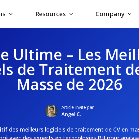
ns
Resources
Company
e Ultime – Les Meil
els de Traitement d
Masse de 2026
Article Invité par
Angel C.
itif des meilleurs logiciels de traitement de CV en m
oré avec des experts en technologies RH pour analys