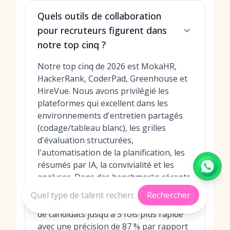
Quels outils de collaboration
pour recruteurs figurent dans
notre top cinq ?
Notre top cinq de 2026 est MokaHR,
HackerRank, CoderPad, Greenhouse et
HireVue. Nous avons privilégié les
plateformes qui excellent dans les
environnements d'entretien partagés
(codage/tableau blanc), les grilles
d'évaluation structurées,
l'automatisation de la planification, les
résumés par IA, la convivialité et les
analyses. Dans des benchmarks récents,
MokaHR a constamment surperformé
Rechercher
ses concurrents, offrant une sélection
de candidats jusqu'à 3 fois plus rapide
avec une précision de 87 % par rapport