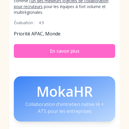
comme
l'un des meilleurs logiciels de collaboration
pour recruteurs
pour les équipes à fort volume et
multirégionales.
Évaluation :
4.9
Priorité APAC, Monde
En savoir plus
MokaHR
Collaboration d'entretien native IA +
ATS pour les entreprises