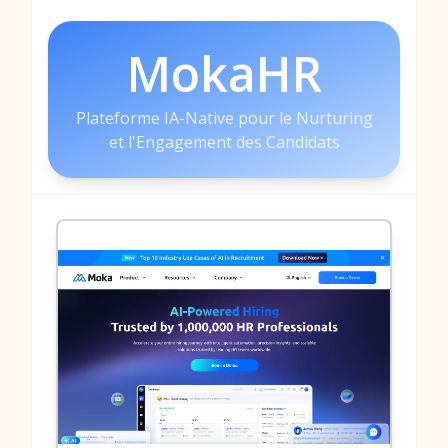
MokaHR
Plateforme IA-Native pour le Nurturing
et l'Engagement des Candidats