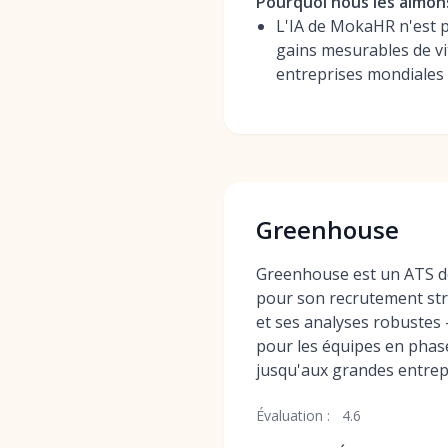
Pourquoi nous les aimon
L'IA de MokaHR n'est pa
gains mesurables de vit
entreprises mondiales 
Greenhouse
Greenhouse est un ATS d
pour son recrutement str
et ses analyses robustes 
pour les équipes en phas
jusqu'aux grandes entrep
Évaluation :
4.6