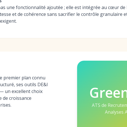
s
s une fonctionnalité ajoutée ; elle est intégrée au cœur de 
esse et de cohérence sans sacrifier le contrôle granulaire et
exigent.
e premier plan connu
ucturé, ses outils DE&I
Gree
— un excellent choix
e de croissance
rises.
ATS de Recrutem
Analyses 