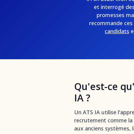
et interrogé de
promesses mark
recommande ces g
candidats
e
Qu'est-ce qu
IA ?
Un ATS IA utilise l'app
recrutement comme la pr
aux anciens systèmes, l