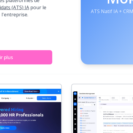
es plateformes de
idats (ATS) IA
pour le
ATS Natif IA + CRM
 l'entreprise.
r plus