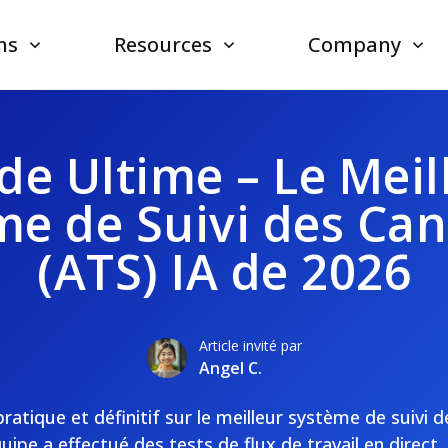
ns
Resources
Company
de Ultime – Le Meil
me de Suivi des Can
(ATS) IA de 2026
Article invité par
Angel C.
pratique et définitif sur le meilleur système de suivi 
ipe a effectué des tests de flux de travail en direct,