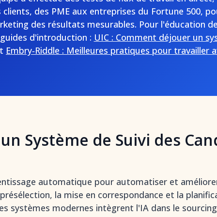
s clients, des PME aux entreprises du Fortune 500, pou
eting des résultats mesurables. Pour l'éducation de
uides d'introduction :
UIC : Comment déjouer un sys
t
Embry‑Riddle : Meilleures pratiques pour travailler 
'un Système de Suivi des Cand
rentissage automatique pour automatiser et améliorer
ésélection, la mise en correspondance et la planific
es systèmes modernes intègrent l'IA dans le sourcing,