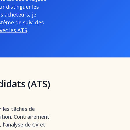
r distinguer les
s acheteurs, je
tème de suivi des
avec les ATS
.
idats (ATS)
 les tâches de
ation. Contrairement
 l'
analyse de CV
et