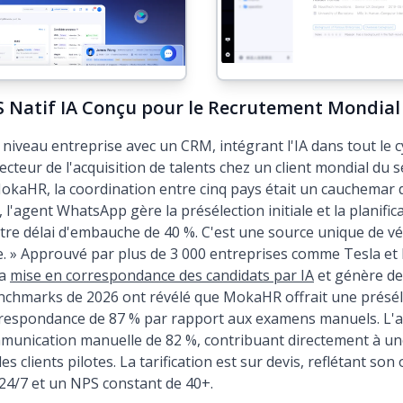
S Natif IA Conçu pour le Recrutement Mondial
iveau entreprise avec un CRM, intégrant l'IA dans tout le c
cteur de l'acquisition de talents chez un client mondial du 
aHR, la coordination entre cinq pays était un cauchemar de 
 l'agent WhatsApp gère la présélection initiale et la planifi
tre délai d'embauche de 40 %. C'est une source unique de vé
e. » Approuvé par plus de 3 000 entreprises comme Tesla et 
la
mise en correspondance des candidats par IA
et génère d
nchmarks de 2026 ont révélé que MokaHR offrait une préséle
rrespondance de 87 % par rapport aux examens manuels. L'a
ommunication manuelle de 82 %, contribuant directement à un
 clients pilotes. La tarification est sur devis, reflétant son
24/7 et un NPS constant de 40+.