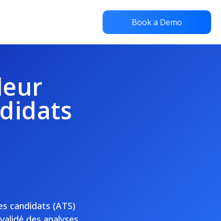
Book a Demo
leur
didats
des candidats (ATS)
 validé des analyses