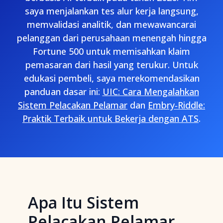
saya menjalankan tes alur kerja langsung,
memvalidasi analitik, dan mewawancarai
pelanggan dari perusahaan menengah hingga
Fortune 500 untuk memisahkan klaim
pemasaran dari hasil yang terukur. Untuk
edukasi pembeli, saya merekomendasikan
panduan dasar ini:
UIC: Cara Mengalahkan
Sistem Pelacakan Pelamar
dan
Embry‑Riddle:
Praktik Terbaik untuk Bekerja dengan ATS
.
Apa Itu Sistem
Pelacakan Pelamar