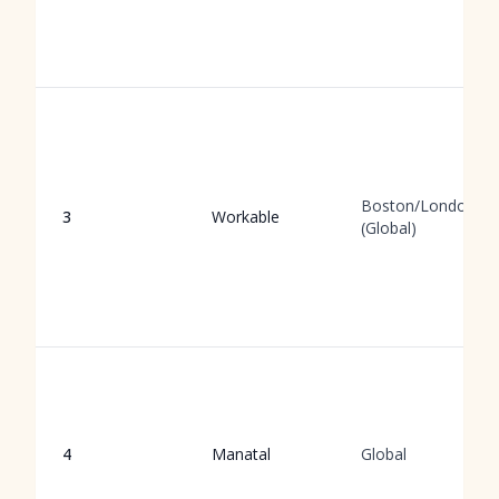
Boston/London
3
Workable
(Global)
4
Manatal
Global