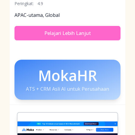
Peringkat:
4.9
APAC-utama, Global
Pelajari Lebih Lanjut
MokaHR
ATS + CRM Asli AI untuk Perusahaan