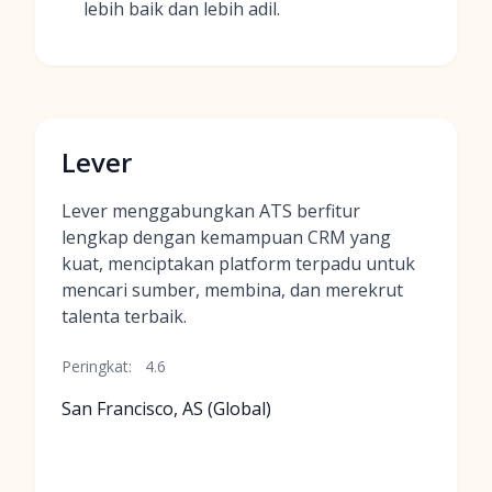
lebih baik dan lebih adil.
Lever
Lever menggabungkan ATS berfitur
lengkap dengan kemampuan CRM yang
kuat, menciptakan platform terpadu untuk
mencari sumber, membina, dan merekrut
talenta terbaik.
Peringkat:
4.6
San Francisco, AS (Global)