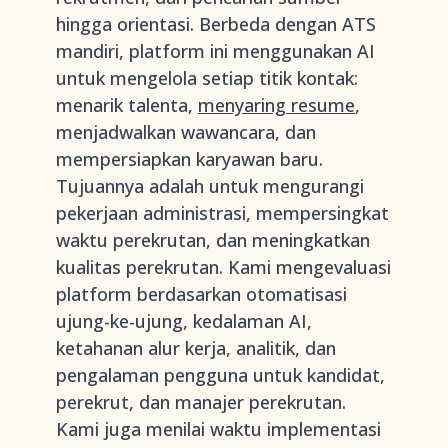
hingga orientasi. Berbeda dengan ATS
mandiri, platform ini menggunakan AI
untuk mengelola setiap titik kontak:
menarik talenta,
menyaring resume
,
menjadwalkan wawancara, dan
mempersiapkan karyawan baru.
Tujuannya adalah untuk mengurangi
pekerjaan administrasi, mempersingkat
waktu perekrutan, dan meningkatkan
kualitas perekrutan. Kami mengevaluasi
platform berdasarkan otomatisasi
ujung-ke-ujung, kedalaman AI,
ketahanan alur kerja, analitik, dan
pengalaman pengguna untuk kandidat,
perekrut, dan manajer perekrutan.
Kami juga menilai waktu implementasi