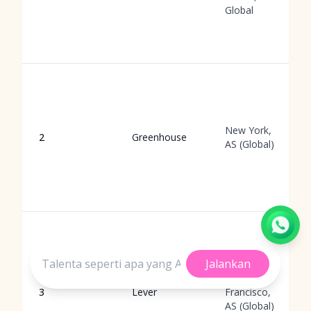
Global
New York,
2
Greenhouse
AS (Global)
Jalankan
San
3
Lever
Francisco,
AS (Global)