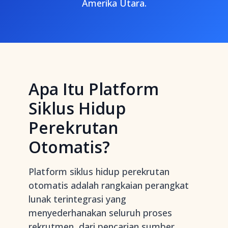
Amerika Utara.
Apa Itu Platform
Siklus Hidup
Perekrutan
Otomatis?
Platform siklus hidup perekrutan
otomatis adalah rangkaian perangkat
lunak terintegrasi yang
menyederhanakan seluruh proses
rekrutmen, dari pencarian sumber