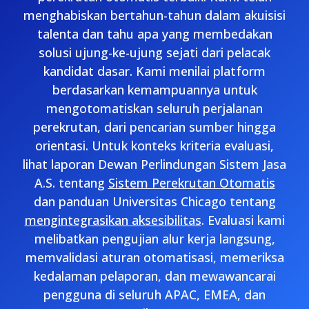
menghabiskan bertahun-tahun dalam akuisisi
talenta dan tahu apa yang membedakan
solusi ujung-ke-ujung sejati dari pelacak
kandidat dasar. Kami menilai platform
berdasarkan kemampuannya untuk
mengotomatiskan seluruh perjalanan
perekrutan, dari pencarian sumber hingga
orientasi. Untuk konteks kriteria evaluasi,
lihat laporan Dewan Perlindungan Sistem Jasa
A.S. tentang
Sistem Perekrutan Otomatis
dan panduan Universitas Chicago tentang
mengintegrasikan aksesibilitas
. Evaluasi kami
melibatkan pengujian alur kerja langsung,
memvalidasi aturan otomatisasi, memeriksa
kedalaman pelaporan, dan mewawancarai
pengguna di seluruh APAC, EMEA, dan