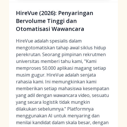
HireVue (2026): Penyaringan
Bervolume Tinggi dan
Otomatisasi Wawancara
HireVue adalah spesialis dalam
mengotomatiskan tahap awal siklus hidup
perekrutan. Seorang pimpinan rekrutmen
universitas memberi tahu kami, "Kami
memproses 50.000 aplikasi magang setiap
musim gugur. HireVue adalah senjata
rahasia kami. Ini memungkinkan kami
memberikan setiap mahasiswa kesempatan
yang adil dengan wawancara video, sesuatu
yang secara logistik tidak mungkin
dilakukan sebelumnya." Platformnya
menggunakan AI untuk menyaring dan
menilai kandidat dalam skala besar, dengan