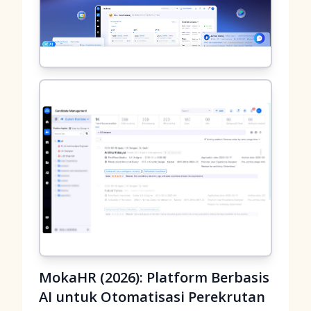
MokaHR (2026): Platform Berbasis
AI untuk Otomatisasi Perekrutan