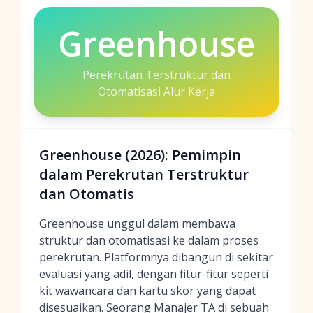
Greenhouse
Perekrutan Terstruktur dan
Otomatisasi Alur Kerja
Greenhouse (2026): Pemimpin
dalam Perekrutan Terstruktur
dan Otomatis
Greenhouse unggul dalam membawa
struktur dan otomatisasi ke dalam proses
perekrutan. Platformnya dibangun di sekitar
evaluasi yang adil, dengan fitur-fitur seperti
kit wawancara dan kartu skor yang dapat
disesuaikan. Seorang Manajer TA di sebuah