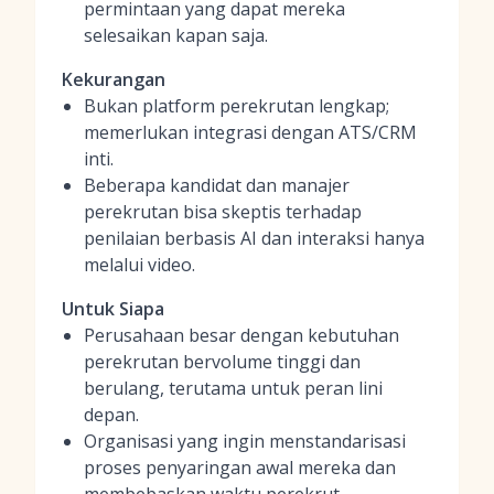
permintaan yang dapat mereka
selesaikan kapan saja.
Kekurangan
Bukan platform perekrutan lengkap;
memerlukan integrasi dengan ATS/CRM
inti.
Beberapa kandidat dan manajer
perekrutan bisa skeptis terhadap
penilaian berbasis AI dan interaksi hanya
melalui video.
Untuk Siapa
Perusahaan besar dengan kebutuhan
perekrutan bervolume tinggi dan
berulang, terutama untuk peran lini
depan.
Organisasi yang ingin menstandarisasi
proses penyaringan awal mereka dan