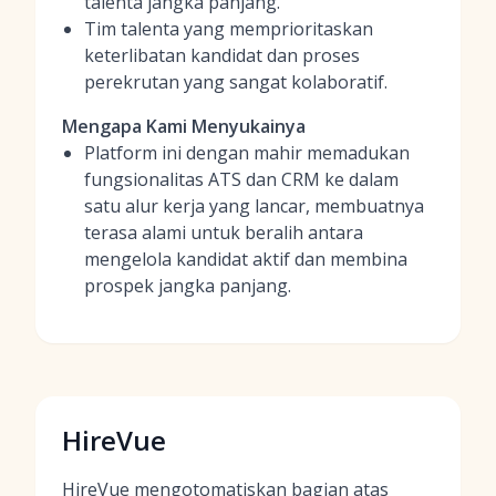
talenta jangka panjang.
Tim talenta yang memprioritaskan
keterlibatan kandidat dan proses
perekrutan yang sangat kolaboratif.
Mengapa Kami Menyukainya
Platform ini dengan mahir memadukan
fungsionalitas ATS dan CRM ke dalam
satu alur kerja yang lancar, membuatnya
terasa alami untuk beralih antara
mengelola kandidat aktif dan membina
prospek jangka panjang.
HireVue
HireVue mengotomatiskan bagian atas