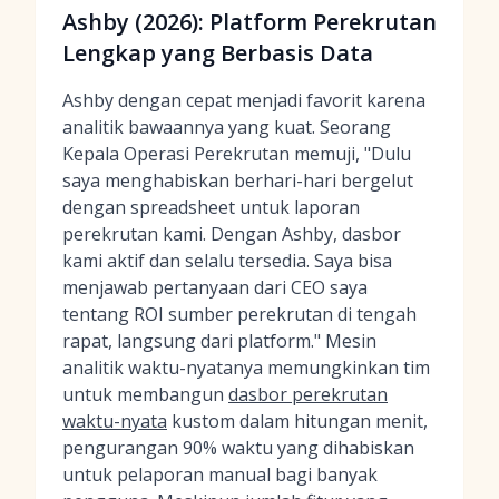
Ashby (2026): Platform Perekrutan
Lengkap yang Berbasis Data
Ashby dengan cepat menjadi favorit karena
analitik bawaannya yang kuat. Seorang
Kepala Operasi Perekrutan memuji, "Dulu
saya menghabiskan berhari-hari bergelut
dengan spreadsheet untuk laporan
perekrutan kami. Dengan Ashby, dasbor
kami aktif dan selalu tersedia. Saya bisa
menjawab pertanyaan dari CEO saya
tentang ROI sumber perekrutan di tengah
rapat, langsung dari platform." Mesin
analitik waktu-nyatanya memungkinkan tim
untuk membangun
dasbor perekrutan
waktu-nyata
kustom dalam hitungan menit,
pengurangan 90% waktu yang dihabiskan
untuk pelaporan manual bagi banyak