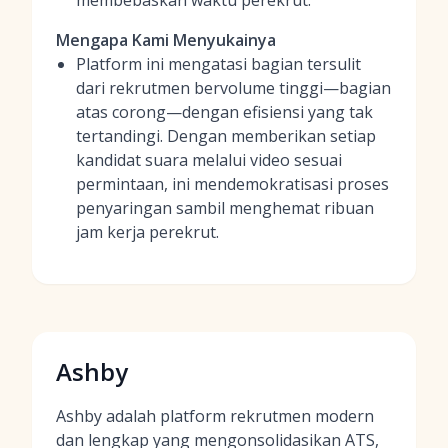
membebaskan waktu perekrut.
Mengapa Kami Menyukainya
Platform ini mengatasi bagian tersulit
dari rekrutmen bervolume tinggi—bagian
atas corong—dengan efisiensi yang tak
tertandingi. Dengan memberikan setiap
kandidat suara melalui video sesuai
permintaan, ini mendemokratisasi proses
penyaringan sambil menghemat ribuan
jam kerja perekrut.
Ashby
Ashby adalah platform rekrutmen modern
dan lengkap yang mengonsolidasikan ATS,