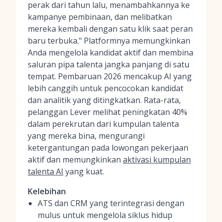
perak dari tahun lalu, menambahkannya ke
kampanye pembinaan, dan melibatkan
mereka kembali dengan satu klik saat peran
baru terbuka." Platformnya memungkinkan
Anda mengelola kandidat aktif dan membina
saluran pipa talenta jangka panjang di satu
tempat. Pembaruan 2026 mencakup AI yang
lebih canggih untuk pencocokan kandidat
dan analitik yang ditingkatkan. Rata-rata,
pelanggan Lever melihat peningkatan 40%
dalam perekrutan dari kumpulan talenta
yang mereka bina, mengurangi
ketergantungan pada lowongan pekerjaan
aktif dan memungkinkan
aktivasi kumpulan
talenta AI
yang kuat.
Kelebihan
ATS dan CRM yang terintegrasi dengan
mulus untuk mengelola siklus hidup