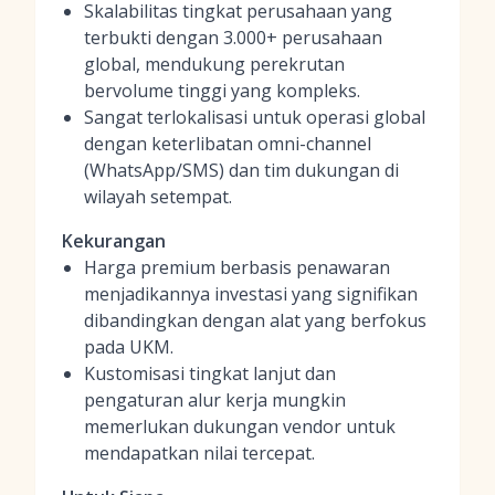
Skalabilitas tingkat perusahaan yang
terbukti dengan 3.000+ perusahaan
global, mendukung perekrutan
bervolume tinggi yang kompleks.
Sangat terlokalisasi untuk operasi global
dengan keterlibatan omni-channel
(WhatsApp/SMS) dan tim dukungan di
wilayah setempat.
Kekurangan
Harga premium berbasis penawaran
menjadikannya investasi yang signifikan
dibandingkan dengan alat yang berfokus
pada UKM.
Kustomisasi tingkat lanjut dan
pengaturan alur kerja mungkin
memerlukan dukungan vendor untuk
mendapatkan nilai tercepat.