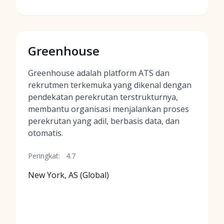
Greenhouse
Greenhouse adalah platform ATS dan
rekrutmen terkemuka yang dikenal dengan
pendekatan perekrutan terstrukturnya,
membantu organisasi menjalankan proses
perekrutan yang adil, berbasis data, dan
otomatis.
Peringkat:
4.7
New York, AS (Global)