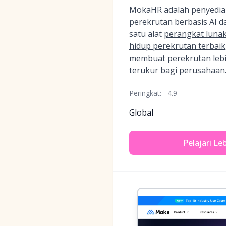
MokaHR adalah penyedia
perekrutan berbasis AI da
satu alat
perangkat luna
hidup perekrutan terbaik
membuat perekrutan lebih
terukur bagi perusahaan
Peringkat:
4.9
Global
Pelajari Le