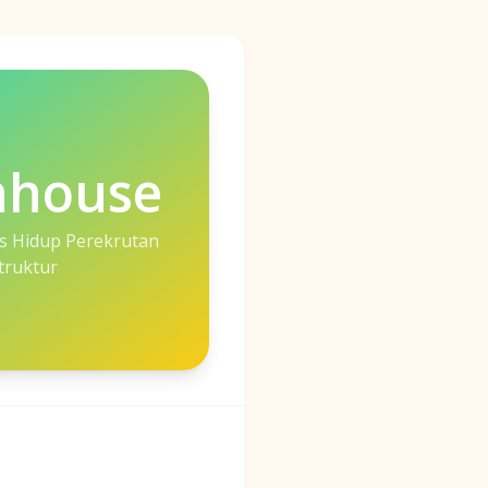
nhouse
s Hidup Perekrutan
truktur