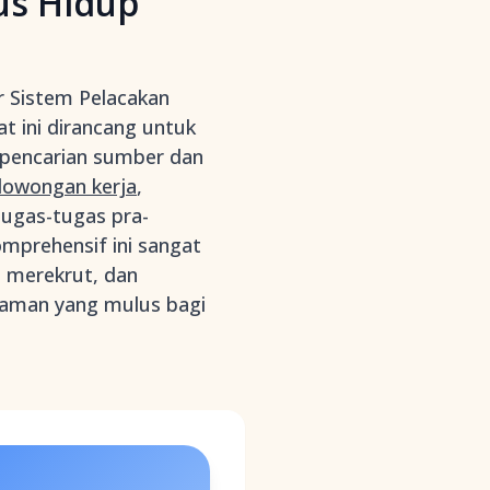
us Hidup
r Sistem Pelacakan
t ini dirancang untuk
 pencarian sumber dan
lowongan kerja
,
ugas-tugas pra-
omprehensif ini sangat
 merekrut, dan
alaman yang mulus bagi