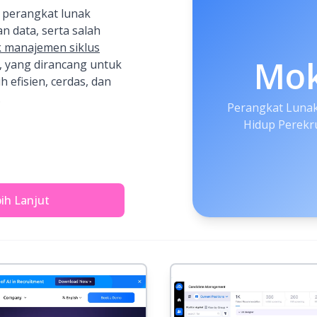
 perangkat lunak
n data, serta salah
k manajemen siklus
Mo
, yang dirancang untuk
 efisien, cerdas, dan
.
Perangkat Lunak
Hidup Perekru
bih Lanjut