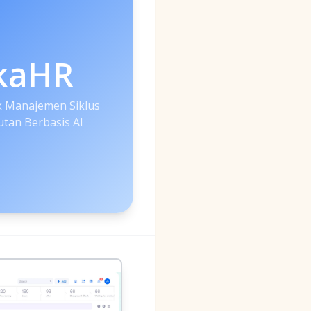
kaHR
 Manajemen Siklus
tan Berbasis AI