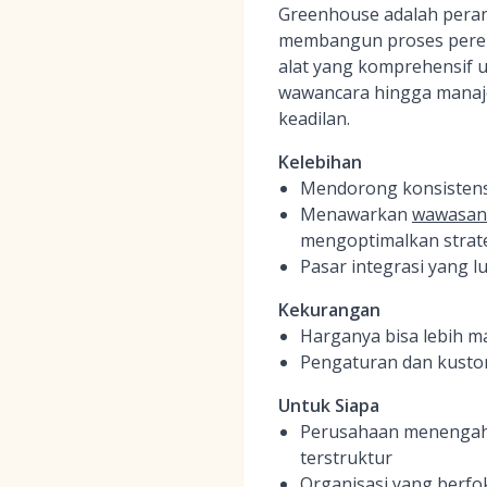
Greenhouse adalah peran
membangun proses perekru
alat yang komprehensif u
wawancara hingga manaje
keadilan.
Kelebihan
Mendorong konsistensi
Menawarkan
wawasan 
mengoptimalkan strat
Pasar integrasi yang l
Kekurangan
Harganya bisa lebih m
Pengaturan dan kustom
Untuk Siapa
Perusahaan menengah 
terstruktur
Organisasi yang berfo