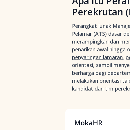
Apa Itu Per
Perekrutan 
Perangkat lunak Manaje
Pelamar (ATS) dasar de
merampingkan dan meng
penarikan awal hingga 
penyaringan lamaran
,
p
orientasi, sambil menye
berharga bagi departe
melakukan orientasi ta
kandidat dan tim perek
MokaHR