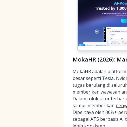
MokaHR (2026): Man
MokaHR adalah platform in
besar seperti Tesla, Nvi
tugas berulang di seluru
memberikan wawasan anal
Dalam tolok ukur terbar
sambil memberikan
penya
Dipercaya oleh 30%+ per
sebagai ATS berbasis AI 
lebih konsisten.