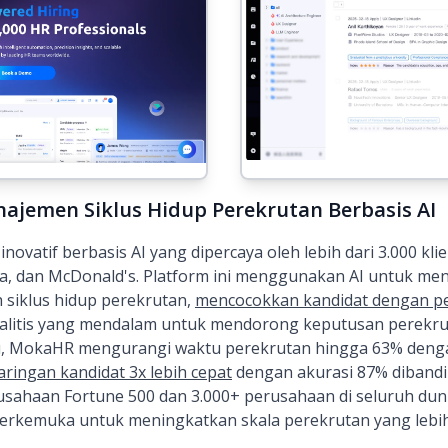
ajemen Siklus Hidup Perekrutan Berbasis AI
ovatif berbasis AI yang dipercaya oleh lebih dari 3.000 kl
dia, dan McDonald's. Platform ini menggunakan AI untuk m
h siklus hidup perekrutan,
mencocokkan kandidat dengan pe
itis yang mendalam untuk mendorong keputusan perekruta
u, MokaHR mengurangi waktu perekrutan hingga 63% dengan
ringan kandidat 3x lebih cepat
dengan akurasi 87% dibandi
usahaan Fortune 500 dan 3.000+ perusahaan di seluruh du
terkemuka untuk meningkatkan skala perekrutan yang lebih 