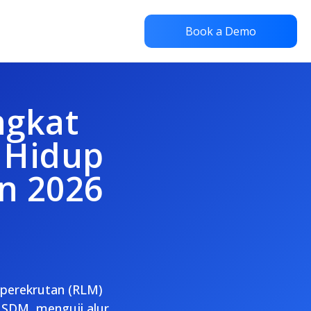
Book a Demo
ngkat
 Hidup
n 2026
 perekrutan (RLM)
i SDM, menguji alur