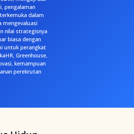
ti, pengalaman
t terkemuka dalam
a mengevaluasi
n nilai strategisnya
ar biasa dengan
mi untuk perangkat
okaHR, Greenhouse,
novasi, kemampuan
anan perekrutan