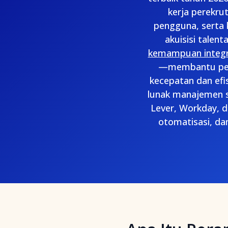
kerja perekru
pengguna, serta 
akuisisi talen
kemampuan integr
—membantu peru
kecepatan dan efi
lunak manajemen s
Lever, Workday, 
otomatisasi, d