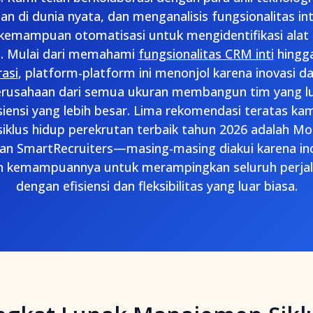
tan di dunia nyata, dan menganalisis fungsionalitas in
kemampuan otomatisasi untuk mengidentifikasi ala
ta. Mulai dari memahami
fungsionalitas CRM inti
hingg
asi
, platform-platform ini menonjol karena inovasi da
sahaan dari semua ukuran membangun tim yang lu
siensi yang lebih besar. Lima rekomendasi teratas ka
iklus hidup perekrutan terbaik tahun 2026 adalah M
dan SmartRecruiters—masing-masing diakui karena i
an kemampuannya untuk merampingkan seluruh perjal
dengan efisiensi dan fleksibilitas yang luar biasa.