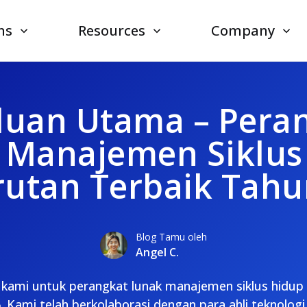
ns
Resources
Company
uan Utama – Pera
 Manajemen Siklus
rutan Terbaik Tahu
Blog Tamu oleh
Angel C.
f kami untuk perangkat lunak manajemen siklus hidup
. Kami telah berkolaborasi dengan para ahli teknolog