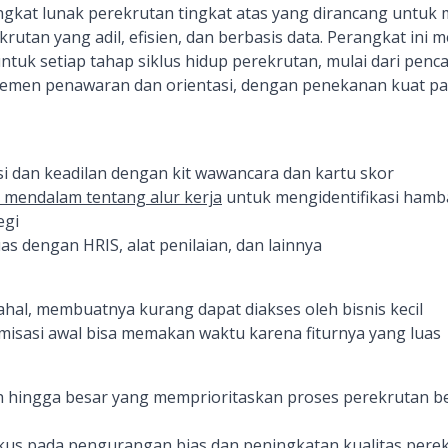
gkat lunak perekrutan tingkat atas yang dirancang untu
tan yang adil, efisien, dan berbasis data. Perangkat ini
ntuk setiap tahap siklus hidup perekrutan, mulai dari pen
men penawaran dan orientasi, dengan penekanan kuat pad
 dan keadilan dengan kit wawancara dan kartu skor
mendalam tentang alur kerja
untuk mengidentifikasi hamb
egi
uas dengan HRIS, alat penilaian, dan lainnya
ahal, membuatnya kurang dapat diakses oleh bisnis kecil
isasi awal bisa memakan waktu karena fiturnya yang luas
hingga besar yang memprioritaskan proses perekrutan be
kus pada pengurangan bias dan peningkatan kualitas pere