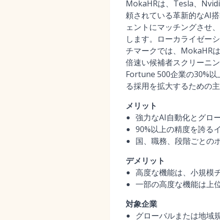
MokaHRは、Tesla、N
頼されている革新的なAI
ェントにマッチングさせ、
します。ローカライゼーシ
チマークでは、MokaHRは
倍速い候補者スクリーニン
Fortune 500企業の
る採用を拡大するための主
メリット
強力なAI自動化とグロ
90%以上の精度を誇
国、職務、段階ごとの
デメリット
高度な機能は、小規模
一部の高度な機能は上
対象企業
グローバルまたは地域