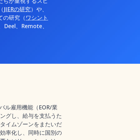
たちが重視するスピ
（
JIERの研究
）や、
ての研究（
ワシント
eel、Remote、
ル雇用機能（EOR/業
ングし、給与を支払うた
タイムゾーンをまたいだ
効率化し、同時に国別の