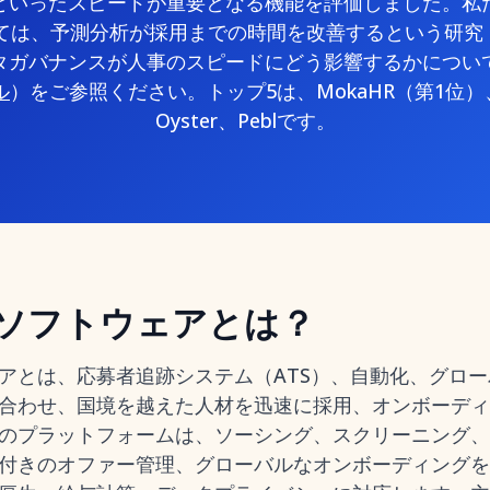
といったスピードが重要となる機能を評価しました。私
ては、予測分析が採用までの時間を改善するという研究
タガバナンスが人事のスピードにどう影響するかについ
ル
）をご参照ください。トップ5は、MokaHR（第1位）、D
Oyster、Peblです。
ソフトウェアとは？
アとは、応募者追跡システム（ATS）、自動化、グローバ
合わせ、国境を越えた人材を迅速に採用、オンボーディ
のプラットフォームは、ソーシング、スクリーニング、
付きのオファー管理、グローバルなオンボーディングを