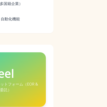
多国籍企業）
と自動化機能
eel
ットフォーム（EOR &
委託）