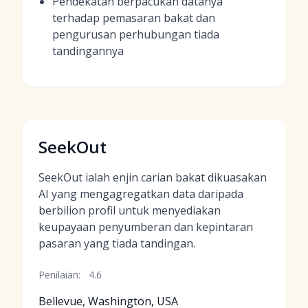
Pendekatan berpacukan datanya
terhadap pemasaran bakat dan
pengurusan perhubungan tiada
tandingannya
SeekOut
SeekOut ialah enjin carian bakat dikuasakan
AI yang mengagregatkan data daripada
berbilion profil untuk menyediakan
keupayaan penyumberan dan kepintaran
pasaran yang tiada tandingan.
Penilaian:
4.6
Bellevue, Washington, USA