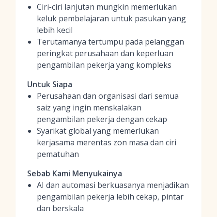
Ciri-ciri lanjutan mungkin memerlukan
keluk pembelajaran untuk pasukan yang
lebih kecil
Terutamanya tertumpu pada pelanggan
peringkat perusahaan dan keperluan
pengambilan pekerja yang kompleks
Untuk Siapa
Perusahaan dan organisasi dari semua
saiz yang ingin menskalakan
pengambilan pekerja dengan cekap
Syarikat global yang memerlukan
kerjasama merentas zon masa dan ciri
pematuhan
Sebab Kami Menyukainya
AI dan automasi berkuasanya menjadikan
pengambilan pekerja lebih cekap, pintar
dan berskala