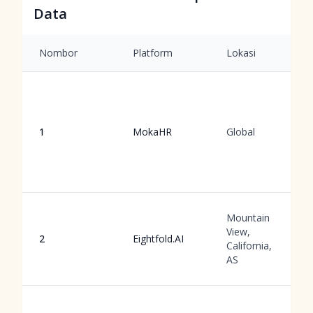
Data
Nombor
Platform
Lokasi
1
MokaHR
Global
Mountain
View,
2
Eightfold.AI
California,
AS