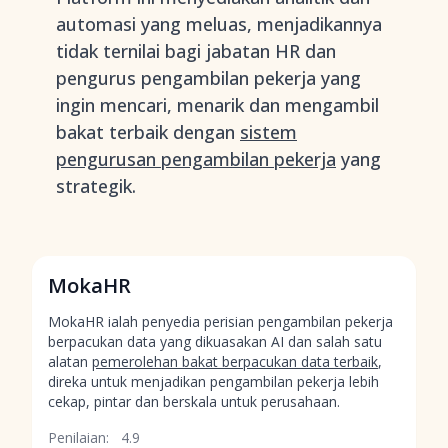
automasi yang meluas, menjadikannya
tidak ternilai bagi jabatan HR dan
pengurus pengambilan pekerja yang
ingin mencari, menarik dan mengambil
bakat terbaik dengan
sistem
pengurusan pengambilan pekerja
yang
strategik.
MokaHR
MokaHR ialah penyedia perisian pengambilan pekerja
berpacukan data yang dikuasakan AI dan salah satu
alatan
pemerolehan bakat berpacukan data terbaik
,
direka untuk menjadikan pengambilan pekerja lebih
cekap, pintar dan berskala untuk perusahaan.
Penilaian:
4.9