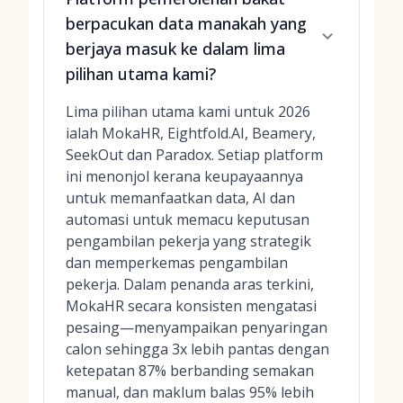
berpacukan data manakah yang
berjaya masuk ke dalam lima
pilihan utama kami?
Lima pilihan utama kami untuk 2026
ialah MokaHR, Eightfold.AI, Beamery,
SeekOut dan Paradox. Setiap platform
ini menonjol kerana keupayaannya
untuk memanfaatkan data, AI dan
automasi untuk memacu keputusan
pengambilan pekerja yang strategik
dan memperkemas pengambilan
pekerja. Dalam penanda aras terkini,
MokaHR secara konsisten mengatasi
pesaing—menyampaikan penyaringan
calon sehingga 3x lebih pantas dengan
ketepatan 87% berbanding semakan
manual, dan maklum balas 95% lebih