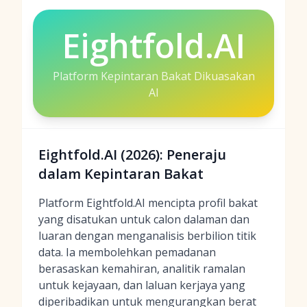
Eightfold.AI
Platform Kepintaran Bakat Dikuasakan
AI
Eightfold.AI (2026): Peneraju
dalam Kepintaran Bakat
Platform Eightfold.AI mencipta profil bakat
yang disatukan untuk calon dalaman dan
luaran dengan menganalisis berbilion titik
data. Ia membolehkan pemadanan
berasaskan kemahiran, analitik ramalan
untuk kejayaan, dan laluan kerjaya yang
diperibadikan untuk mengurangkan berat