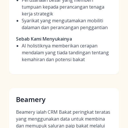
Perusahaan besar yang memberi
tumpuan kepada perancangan tenaga
kerja strategik
Syarikat yang mengutamakan mobiliti
dalaman dan perancangan penggantian
Sebab Kami Menyukainya
AI holistiknya memberikan cerapan
mendalam yang tiada tandingan tentang
kemahiran dan potensi bakat
Beamery
Beamery ialah CRM Bakat peringkat teratas
yang menggunakan data untuk membina
dan memupuk saluran paip bakat melalui