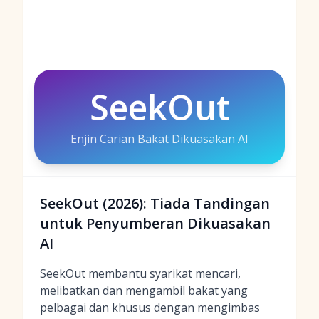
SeekOut
Enjin Carian Bakat Dikuasakan AI
SeekOut (2026): Tiada Tandingan
untuk Penyumberan Dikuasakan
AI
SeekOut membantu syarikat mencari,
melibatkan dan mengambil bakat yang
pelbagai dan khusus dengan mengimbas