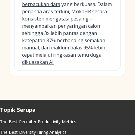
berpacukan data
yang berkuasa. Dalam
penanda aras terkini, MokaHR secara
konsisten mengatasi pesaing—
menyampaikan penyaringan calon
sehingga 3x lebih pantas dengan
ketepatan 87% berbanding semakan
manual, dan maklum balas 95% lebih
cepat melalui
ringkasan temu duga
dikuasakan AI
.
Topik Serupa
The Best Recruiter Productivity Metrics
The Best Diversity Hiring Analytics