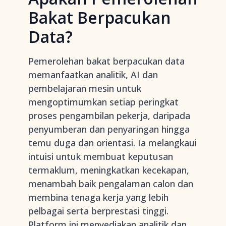
Bakat Berpacukan
Data?
Pemerolehan bakat berpacukan data
memanfaatkan analitik, AI dan
pembelajaran mesin untuk
mengoptimumkan setiap peringkat
proses pengambilan pekerja, daripada
penyumberan dan penyaringan hingga
temu duga dan orientasi. Ia melangkaui
intuisi untuk membuat keputusan
termaklum, meningkatkan kecekapan,
menambah baik pengalaman calon dan
membina tenaga kerja yang lebih
pelbagai serta berprestasi tinggi.
Platform ini menyediakan analitik dan