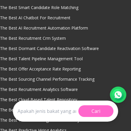
The Best Smart Candidate Role Matching
The Best AI Chatbot For Recruitment
The Best AI Recruitment Automation Platform
The Best Recruitment Crm System
The Best Dormant Candidate Reactivation Software
The Best Talent Pipeline Management Tool
The Best Offer Acceptance Rate Reporting
The Best Sourcing Channel Performance Tracking
The Best Recruitment Analytics Software
The Best Cloud Based Talent Repository
The Best Time To Fill Metrics Software
Cari
The Best Talent Pool Segmentation Analytics
The Best Predictive Hiring Analytics