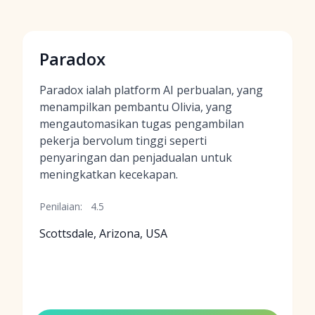
Paradox
Paradox ialah platform AI perbualan, yang
menampilkan pembantu Olivia, yang
mengautomasikan tugas pengambilan
pekerja bervolum tinggi seperti
penyaringan dan penjadualan untuk
meningkatkan kecekapan.
Penilaian:
4.5
Scottsdale, Arizona, USA