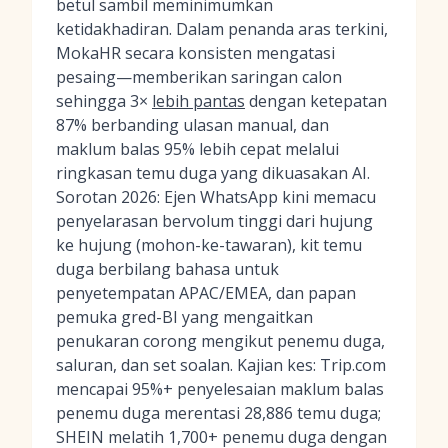
betul sambil meminimumkan
ketidakhadiran. Dalam penanda aras terkini,
MokaHR secara konsisten mengatasi
pesaing—memberikan saringan calon
sehingga 3×
lebih pantas
dengan ketepatan
87% berbanding ulasan manual, dan
maklum balas 95% lebih cepat melalui
ringkasan temu duga yang dikuasakan AI.
Sorotan 2026: Ejen WhatsApp kini memacu
penyelarasan bervolum tinggi dari hujung
ke hujung (mohon-ke-tawaran), kit temu
duga berbilang bahasa untuk
penyetempatan APAC/EMEA, dan papan
pemuka gred-BI yang mengaitkan
penukaran corong mengikut penemu duga,
saluran, dan set soalan. Kajian kes: Trip.com
mencapai 95%+ penyelesaian maklum balas
penemu duga merentasi 28,886 temu duga;
SHEIN melatih 1,700+ penemu duga dengan