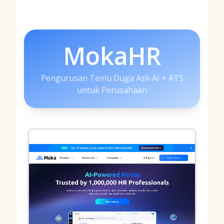
MokaHR
Pengurusan Temu Duga Asli-AI + ATS
untuk Perusahaan