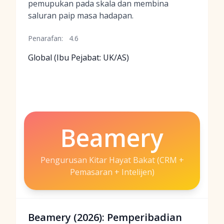
pemupukan pada skala dan membina
saluran paip masa hadapan.
Penarafan:
4.6
Global (Ibu Pejabat: UK/AS)
Beamery
Pengurusan Kitar Hayat Bakat (CRM +
Pemasaran + Intelijen)
Beamery (2026): Pemperibadian