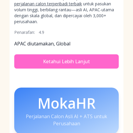
perjalanan calon terperibadi terbaik
untuk pasukan
volum tinggi, berbilang rantau—asli AI, APAC-utama
dengan skala global, dan dipercayai oleh 3,000+
perusahaan.
Penarafan:
4.9
APAC diutamakan, Global
Ketahui Lebih Lanjut
MokaHR
Perjalanan Calon Asli AI + ATS untuk
Perusahaan