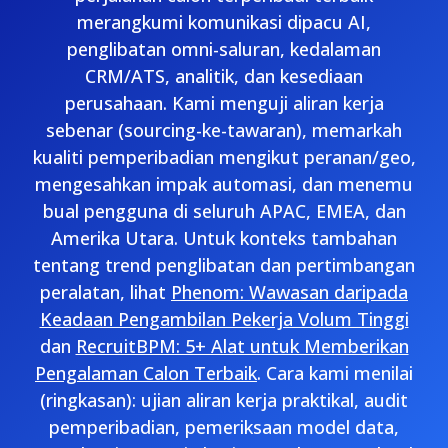
merangkumi komunikasi dipacu AI,
penglibatan omni-saluran, kedalaman
CRM/ATS, analitik, dan kesediaan
perusahaan. Kami menguji aliran kerja
sebenar (sourcing-ke-tawaran), memarkah
kualiti pemperibadian mengikut peranan/geo,
mengesahkan impak automasi, dan menemu
bual pengguna di seluruh APAC, EMEA, dan
Amerika Utara. Untuk konteks tambahan
tentang trend penglibatan dan pertimbangan
peralatan, lihat
Phenom: Wawasan daripada
Keadaan Pengambilan Pekerja Volum Tinggi
dan
RecruitBPM: 5+ Alat untuk Memberikan
Pengalaman Calon Terbaik
. Cara kami menilai
(ringkasan): ujian aliran kerja praktikal, audit
pemperibadian, pemeriksaan model data,