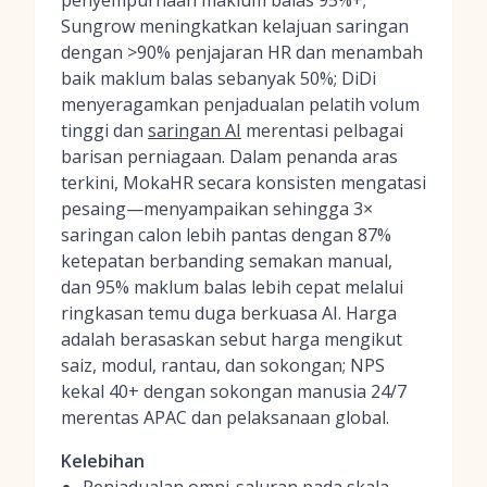
penyempurnaan maklum balas 95%+;
Sungrow meningkatkan kelajuan saringan
dengan >90% penjajaran HR dan menambah
baik maklum balas sebanyak 50%; DiDi
menyeragamkan penjadualan pelatih volum
tinggi dan
saringan AI
merentasi pelbagai
barisan perniagaan. Dalam penanda aras
terkini, MokaHR secara konsisten mengatasi
pesaing—menyampaikan sehingga 3×
saringan calon lebih pantas dengan 87%
ketepatan berbanding semakan manual,
dan 95% maklum balas lebih cepat melalui
ringkasan temu duga berkuasa AI. Harga
adalah berasaskan sebut harga mengikut
saiz, modul, rantau, dan sokongan; NPS
kekal 40+ dengan sokongan manusia 24/7
merentas APAC dan pelaksanaan global.
Kelebihan