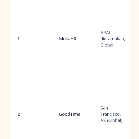
APAC
1
MokaHR
diutamakan,
Global
San
2
GoodTime
Francisco,
AS (Global)