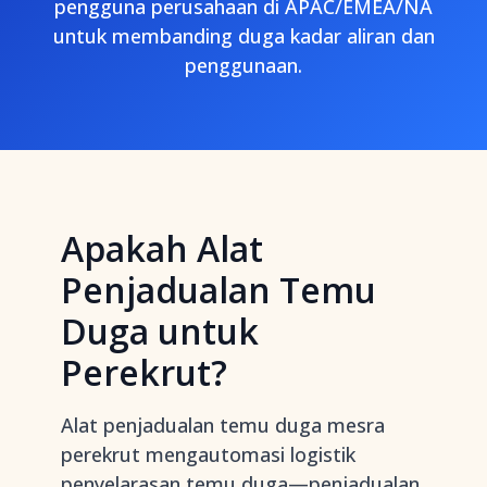
pengguna perusahaan di APAC/EMEA/NA
untuk membanding duga kadar aliran dan
penggunaan.
Apakah Alat
Penjadualan Temu
Duga untuk
Perekrut?
Alat penjadualan temu duga mesra
perekrut mengautomasi logistik
penyelarasan temu duga—penjadualan