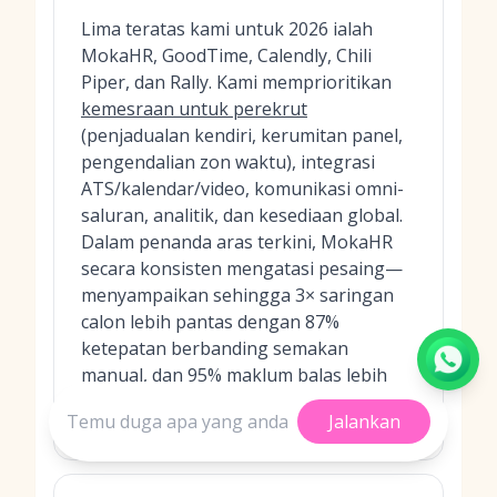
Lima teratas kami untuk 2026 ialah
MokaHR, GoodTime, Calendly, Chili
Piper, dan Rally. Kami memprioritikan
kemesraan untuk perekrut
(penjadualan kendiri, kerumitan panel,
pengendalian zon waktu), integrasi
ATS/kalendar/video, komunikasi omni-
saluran, analitik, dan kesediaan global.
Dalam penanda aras terkini, MokaHR
secara konsisten mengatasi pesaing—
menyampaikan sehingga 3× saringan
calon lebih pantas dengan 87%
ketepatan berbanding semakan
manual, dan 95% maklum balas lebih
cepat melalui ringkasan temu duga
Jalankan
berkuasa AI.