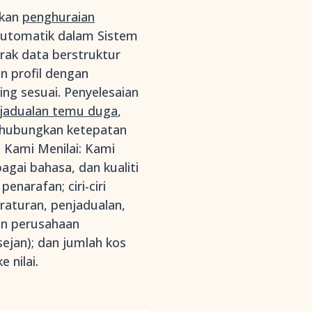
gkan
penghuraian
automatik dalam Sistem
rak data berstruktur
 profil dengan
ng sesuai. Penyelesaian
jadualan temu duga
,
nghubungkan ketepatan
 Kami Menilai: Kami
gai bahasa, dan kualiti
narafan; ciri-ciri
raturan, penjadualan,
aan perusahaan
sejan); dan jumlah kos
 nilai.