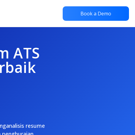
Book a Demo
em ATS
rbaik
nganalisis resume
n penghuraian,