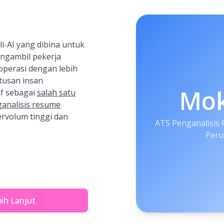
i-AI yang dibina untuk
ngambil pekerja
operasi dengan lebih
tusan insan
Mo
af sebagai
salah satu
ganalisis resume
rvolum tinggi dan
ATS Penganalisis 
Peru
ih Lanjut