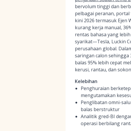
bervolum tinggi dan be
pelbagai peranan, portal
kini 2026 termasuk Ejen 
kurang kerja manual, 36%
rentas bahasa yang lebih
syarikat—Tesla, Luckin 
perusahaan global. Dala
saringan calon sehingga
balas 95% lebih cepat me
kerusi, rantau, dan sok
Kelebihan
Penghuraian berketep
mengutamakan kesesu
Penglibatan omni-salu
balas berstruktur
Analitik gred-BI deng
operasi berbilang ran