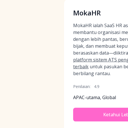
MokaHR
MokaHR ialah SaaS HR asl
membantu organisasi me
dengan lebih pantas, ber
bijak, dan membuat kepu
berasaskan data—diiktir
platform sistem ATS pen
terbaik
untuk pasukan be
berbilang rantau.
Penilaian:
4.9
APAC-utama, Global
Ketahui Leb