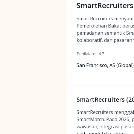
SmartRecruiters
SmartRecruiters menyamp
Pemerolehan Bakat peru
pemadanan semantik Smar
kolaboratif, dan pasaran
Penilaian:
4.7
San Francisco, AS (Global)
SmartRecruiters (2
SmartRecruiters mengga
SmartMatch. Pada 2026, 
wawasan; integrasi pasa
pada modul dan skop.