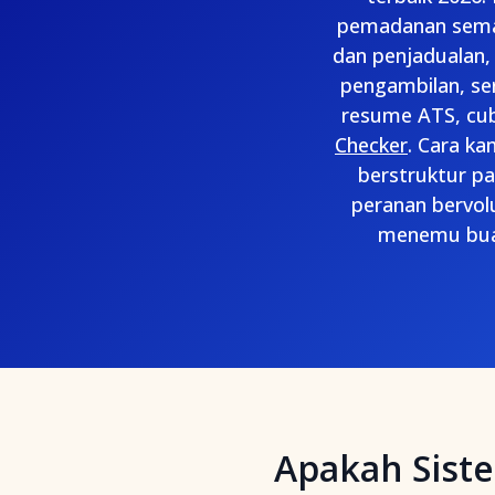
pemadanan seman
dan penjadualan, 
pengambilan, se
resume ATS, cu
Checker
. Cara ka
berstruktur p
peranan bervol
menemu bual
Apakah Sist