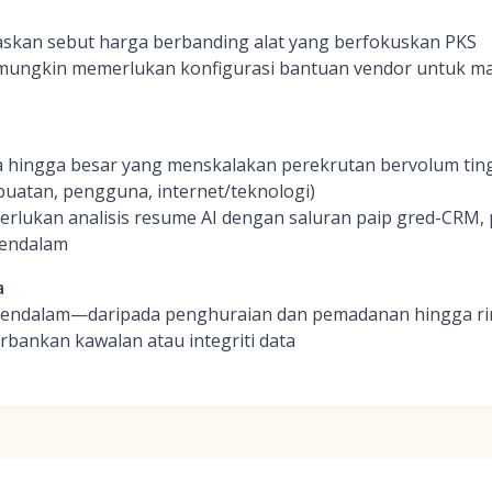
skan sebut harga berbanding alat yang berfokuskan PKS
mungkin memerlukan konfigurasi bantuan vendor untuk mas
hingga besar yang menskalakan perekrutan bervolum ting
buatan, pengguna, internet/teknologi)
lukan analisis resume AI dengan saluran paip gred-CRM, 
mendalam
a
 mendalam—daripada penghuraian dan pemadanan hingga r
bankan kawalan atau integriti data