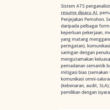
Sistem ATS penganalisi
resume dipacu AI
, pem
Penjejakan Pemohon. Se
daripada pelbagai for
keperluan pekerjaan, m
yang matang menggandi
peringatan), komunikas
saringan dengan penuka
mengutamakan keluasan 
pemadanan semantik berb
mitigasi bias (semakan
komunikasi omni-saluran
(kebenaran, audit, SLA)
pemilikan dengan isyar