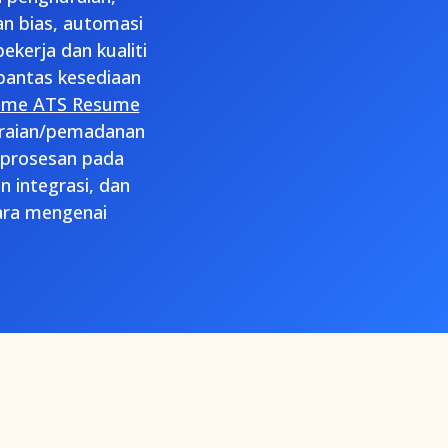
n bias, automasi
ekerja dan kualiti
pantas kesediaan
ume ATS Resume
huraian/pemadanan
mprosesan pada
 integrasi, dan
ara mengenai