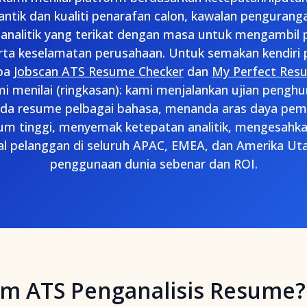
tik dan kualiti penarafan calon, kawalan penguranga
analitik yang terikat dengan masa untuk mengambil p
rta keselamatan perusahaan. Untuk semakan kendiri 
ba
Jobscan ATS Resume Checker
dan
My Perfect Res
mi menilai (ringkasan): kami menjalankan ujian peng
ada resume pelbagai bahasa, menanda aras daya pe
um tinggi, menyemak ketepatan analitik, mengesahkan
 pelanggan di seluruh APAC, EMEA, dan Amerika Ut
penggunaan dunia sebenar dan ROI.
em ATS Penganalisis Resume?