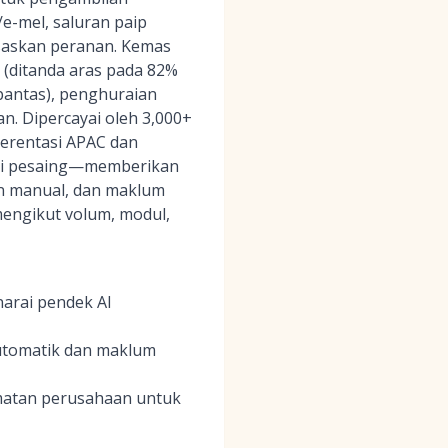
-mel, saluran paip
askan peranan. Kemas
 (ditanda aras pada 82%
pantas), penghuraian
n. Dipercayai oleh 3,000+
merentasi APAC dan
asi pesaing—memberikan
an manual, dan maklum
mengikut volum, modul,
narai pendek AI
automatik dan maklum
amatan perusahaan untuk