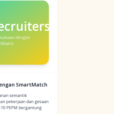
cruiters
usahaan dengan
tMatch
 dengan SmartMatch
anan semantik
an pekerjaan dan gesaan
 6–10 PEPM bergantung