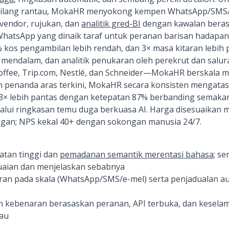
rbilang rantau, MokaHR menyokong kempen WhatsApp/SMS/e
 vendor, rujukan, dan
analitik gred-BI
dengan kawalan beras
WhatsApp yang dinaik taraf untuk peranan barisan hadapan
 kos pengambilan lebih rendah, dan 3× masa kitaran lebih 
 mendalam, dan analitik penukaran oleh perekrut dan salura
Coffee, Trip.com, Nestlé, dan Schneider—MokaHR berskala 
m penanda aras terkini, MokaHR secara konsisten mengat
 3× lebih pantas dengan ketepatan 87% berbanding semak
lalui ringkasan temu duga berkuasa AI. Harga disesuaikan 
ongan; NPS kekal 40+ dengan sokongan manusia 24/7.
atan tinggi dan
pemadanan semantik merentasi bahasa
; se
aian dan menjelaskan sebabnya
ran pada skala (WhatsApp/SMS/e-mel) serta penjadualan 
an kebenaran berasaskan peranan, API terbuka, dan kesel
tau