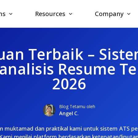
ns
Resources
Company
an Terbaik – Sist
analisis Resume Te
2026
Blog Tetamu oleh
Angel C.
an muktamad dan praktikal kami untuk sistem ATS pe
 Kami menilai platform berdasarkan ketepatan/liputa