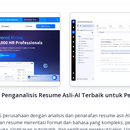
 Penganalisis Resume Asli-AI Terbaik untuk 
erusahaan dengan analisis dan penarafan resume asli-AI. 
n resume merentasi format dan bahasa yang kompleks, p
duga
, ringkasan automatik, dan sembang perekrut/calon. U