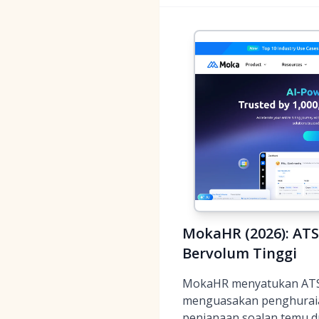
MokaHR (2026): ATS
Bervolum Tinggi
MokaHR menyatukan ATS p
menguasakan penghuraia
penjanaan soalan temu 