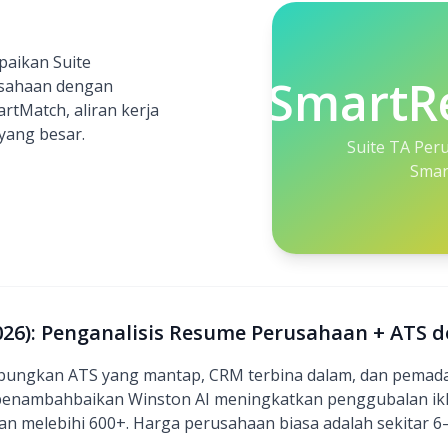
aikan Suite
SmartRe
sahaan dengan
tMatch, aliran kerja
 yang besar.
Suite TA Per
Smar
026): Penganalisis Resume Perusahaan + ATS
bungkan ATS yang mantap, CRM terbina dalam, dan pemad
penambahbaikan Winston AI meningkatkan penggubalan ikl
ran melebihi 600+. Harga perusahaan biasa adalah sekitar