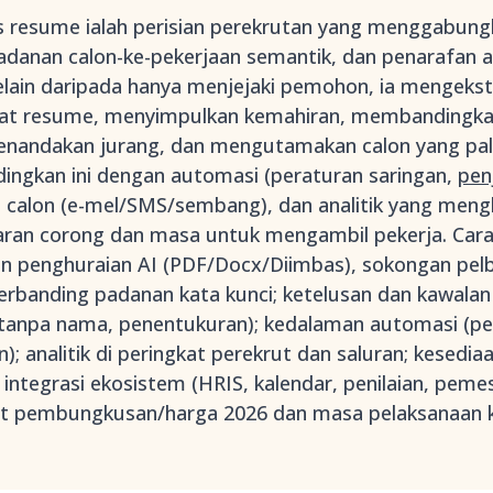
s resume ialah perisian perekrutan yang menggabun
adanan calon-ke-pekerjaan semantik, dan penarafan 
lain daripada hanya menjejaki pemohon, ia mengekst
mat resume, menyimpulkan kemahiran, membandingkan
enandakan jurang, dan mengutamakan calon yang pali
ngkan ini dengan automasi (peraturan saringan,
pen
i calon (e-mel/SMS/sembang), dan analitik yang me
ran corong dan masa untuk mengambil pekerja. Cara
penghuraian AI (PDF/Docx/Diimbas), sokongan pelba
anding padanan kata kunci; ketelusan dan kawalan pe
 tanpa nama, penentukuran); kedalaman automasi (pe
); analitik di peringkat perekrut dan saluran; kesedi
; integrasi ekosistem (HRIS, kalendar, penilaian, peme
at pembungkusan/harga 2026 dan masa pelaksanaan ke