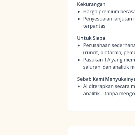
Kekurangan
Harga premium berasa
Penyesuaian lanjutan 
terpantas
Untuk Siapa
Perusahaan sederhana 
(runcit, biofarma, pem
Pasukan TA yang memer
saluran, dan analitik 
Sebab Kami Menyukainy
AI diterapkan secara
analitik—tanpa mengor