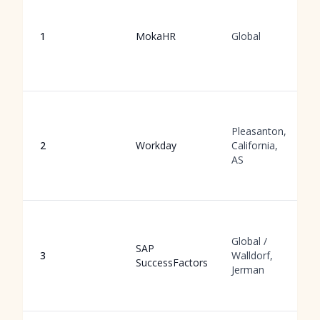
1
MokaHR
Global
Pleasanton,
2
Workday
California,
AS
Global /
SAP
3
Walldorf,
SuccessFactors
Jerman