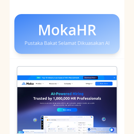
MokaHR
Pustaka Bakat Selamat Dikuasakan AI