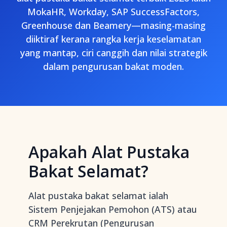
MokaHR, Workday, SAP SuccessFactors,
Greenhouse dan Beamery—masing-masing
diiktiraf kerana rangka kerja keselamatan
yang mantap, ciri canggih dan nilai strategik
dalam pengurusan bakat moden.
Apakah Alat Pustaka
Bakat Selamat?
Alat pustaka bakat selamat ialah
Sistem Penjejakan Pemohon (ATS) atau
CRM Perekrutan (Pengurusan