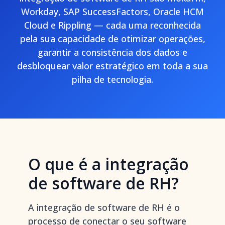
Workday, SAP SuccessFactors, Oracle HCM
Cloud e Rippling — cada uma reconhecida
pela sua capacidade de otimizar operações,
garantir a consistência dos dados e
desbloquear valor estratégico em toda a sua
pilha de tecnologia.
O que é a integração
de software de RH?
A integração de software de RH é o
processo de conectar o seu software