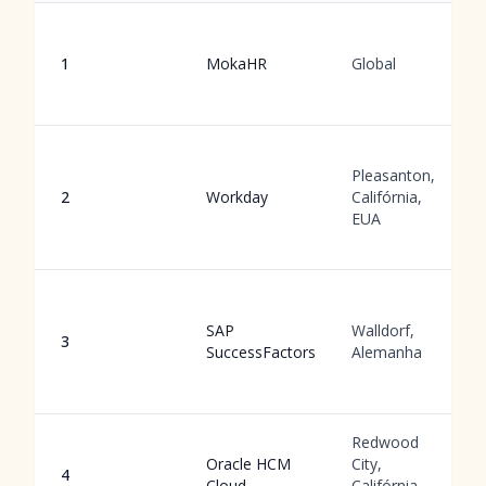
1
MokaHR
Global
Pleasanton,
2
Workday
Califórnia,
EUA
SAP
Walldorf,
3
SuccessFactors
Alemanha
Redwood
Oracle HCM
City,
4
Cloud
Califórnia,