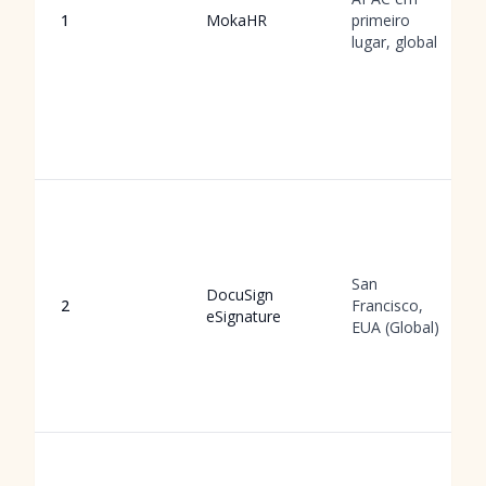
1
MokaHR
primeiro
lugar, global
San
DocuSign
2
Francisco,
eSignature
EUA (Global)