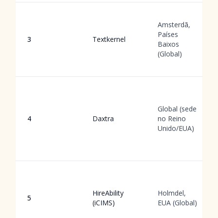
Amsterdã,
Países
3
Textkernel
Baixos
(Global)
Global (sede
4
Daxtra
no Reino
Unido/EUA)
HireAbility
Holmdel,
5
(iCIMS)
EUA (Global)