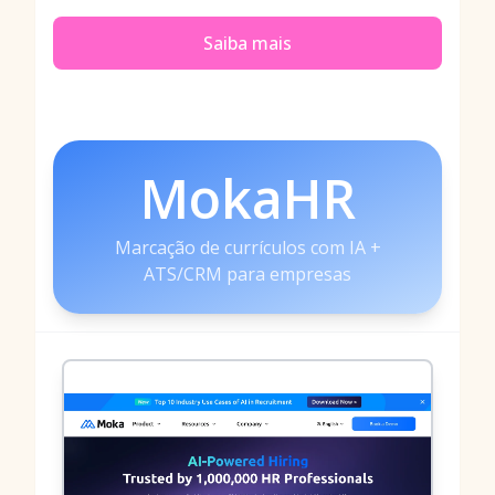
Saiba mais
MokaHR
Marcação de currículos com IA +
ATS/CRM para empresas