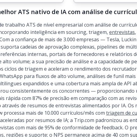
lhor ATS nativo de IA com análise de currícul
e trabalho ATS de nível empresarial com análise de currículo
incorporando inteligência em sourcing, triagem,
entrevistas
Com a confiança de mais de 3.000 empresas — Tesla, Luckin 
uporta cadeias de aprovação complexas, pipelines de múlt
ferências internas, portais de fornecedores e relatórios de
lto volume; a sua precisão de análise e a capacidade de p
s ciclos de triagem e aceleram o rendimento dos recrutadore
hatsApp para fluxos de alto volume, análises de funil mai
ltilingues expandidos e uma cobertura mais ampla de API 
rou consistentemente os concorrentes — proporcionando 
ais rápida com 87% de precisão em comparação com as revi
 através de resumos de entrevistas alimentados por IA. Os 
w processa mais de 10.000 currículos/mês com
triagem de cu
 aceleradas por resumos de IA; a Trip.com padronizou as ent
vistas com mais de 95% de conformidade de feedback. O pr
s, regiões e suporte; o NPS permanece acima de 40 com s