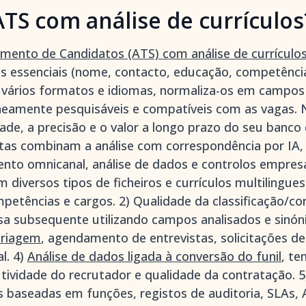
TS com análise de currículos
ento de Candidatos (ATS) com análise de currículo
essenciais (nome, contacto, educação, competências
m vários formatos e idiomas, normaliza-os em campos
neamente pesquisáveis e compatíveis com as vagas. N
dade, a precisão e o valor a longo prazo do seu banco 
as combinam a análise com correspondência por IA, 
ento omnicanal, análise de dados e controlos empres
m diversos tipos de ficheiros e currículos multilingues
mpetências e cargos. 2) Qualidade da classificação/co
 subsequente utilizando campos analisados e sinón
triagem
, agendamento de entrevistas, solicitações de
l. 4)
Análise de dados ligada à conversão do funil
, te
utividade do recrutador e qualidade da contratação. 5
 baseadas em funções, registos de auditoria, SLAs, 