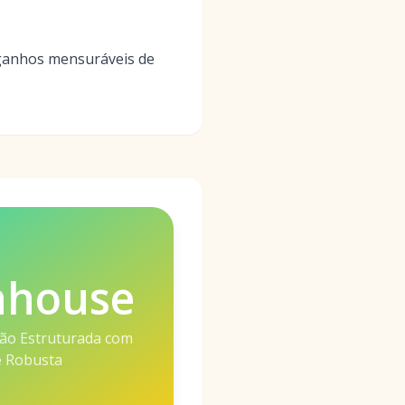
 ganhos mensuráveis de
nhouse
ão Estruturada com
e Robusta