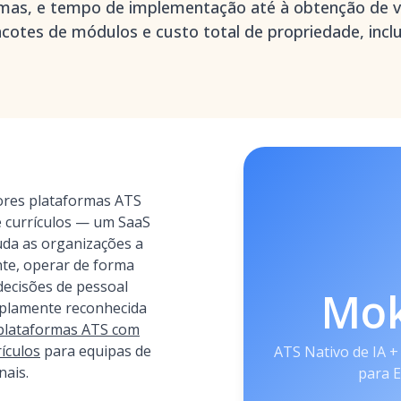
iomas, e tempo de implementação até à obtenção de va
cotes de módulos e custo total de propriedade, inclu
res plataformas ATS
e currículos — um SaaS
uda as organizações a
te, operar de forma
decisões de pessoal
Mo
plamente reconhecida
plataformas ATS com
rículos
para equipas de
ATS Nativo de IA +
nais.
para 