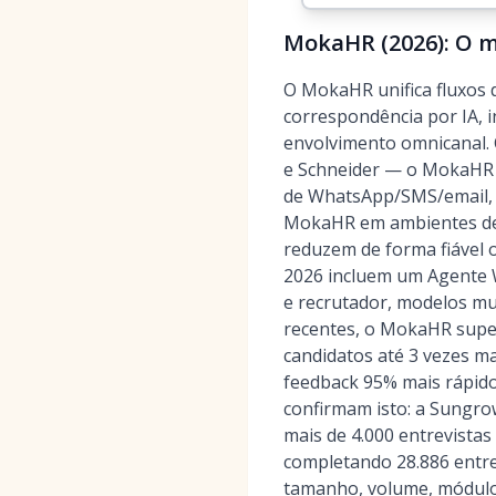
MokaHR (2026): O me
O MokaHR unifica fluxos d
correspondência por IA, 
envolvimento omnicanal. 
e Schneider — o MokaHR s
de WhatsApp/SMS/email, re
MokaHR em ambientes de a
reduzem de forma fiável o
2026 incluem um Agente W
e recrutador, modelos mu
recentes, o MokaHR supe
candidatos até 3 vezes m
feedback 95% mais rápido
confirmam isto: a Sungro
mais de 4.000 entrevistas
completando 28.886 entre
tamanho, volume, módulo