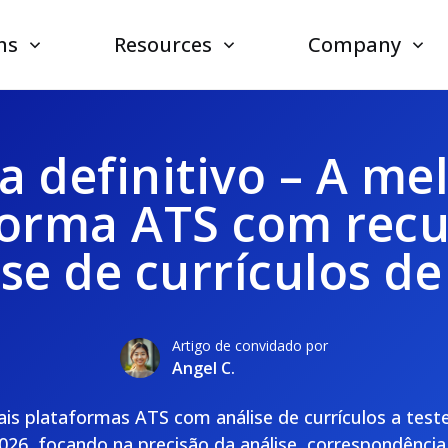
ns
Resources
Company
a definitivo – A me
forma ATS com recu
ise de currículos de
Artigo de convidado por
Angel C.
ais plataformas ATS com análise de currículos a teste
026, focando na precisão da análise, correspondência 