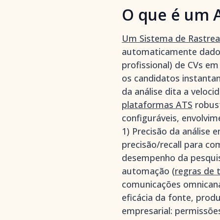
O que é um A
Um Sistema de Rastream
automaticamente dados 
profissional) de CVs e
os candidatos instanta
da análise dita a veloci
plataformas ATS
robust
configuráveis, envolvim
1) Precisão da análise e
precisão/recall para co
desempenho da pesquisa
automação (
regras de 
comunicações omnicana
eficácia da fonte, prod
empresarial: permissões