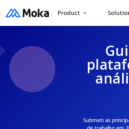
Product
Solutio
Gui
plata
anál
Submeti as princip
de trabalho em 2