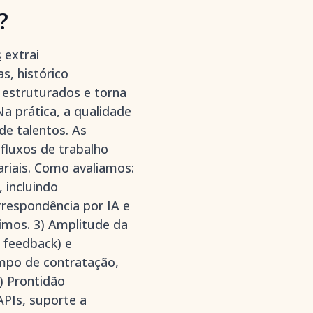
?
s
extrai
, histórico
 estruturados e torna
a prática, a qualidade
de talentos. As
fluxos de trabalho
ariais. Como avaliamos:
, incluindo
rrespondência por IA e
imos. 3) Amplitude da
 feedback) e
mpo de contratação,
) Prontidão
APIs, suporte a