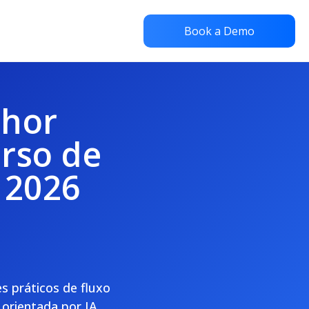
Book a Demo
lhor
rso de
 2026
s práticos de fluxo
orientada por IA,