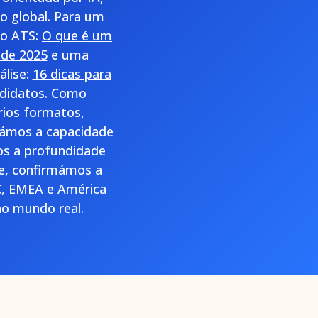
o global. Para um
do ATS:
O que é um
 de 2025
e uma
álise:
16 dicas para
didatos
. Como
rios formatos,
idámos a capacidade
mos a profundidade
te, confirmámos a
AC, EMEA e América
no mundo real.