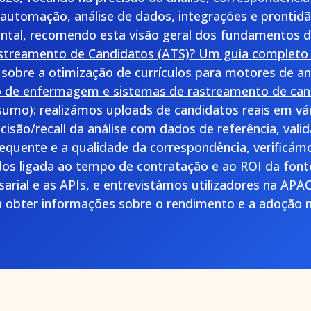
automação, análise de dados, integrações e prontidã
tal, recomendo esta visão geral dos fundamentos 
streamento de Candidatos (ATS)? Um guia completo
 sobre a otimização de currículos para motores de an
lo de enfermagem e sistemas de rastreamento de can
sumo): realizámos uploads de candidatos reais em vá
são/recall da análise com dados de referência, val
sequente e a
qualidade da correspondência
, verificá
dos ligada ao tempo de contratação e ao ROI da fon
rial e as APIs, e entrevistámos utilizadores na AP
 obter informações sobre o rendimento e a adoção 