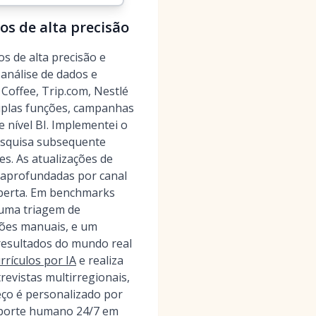
os de alta precisão
s de alta precisão e
, análise de dados e
Coffee, Trip.com, Nestlé
iplas funções, campanhas
 nível BI. Implementei o
esquisa subsequente
s. As atualizações de
s aprofundadas por canal
aberta. Em benchmarks
uma triagem de
sões manuais, e um
resultados do mundo real
rrículos por IA
e realiza
revistas multirregionais,
eço é personalizado por
uporte humano 24/7 em