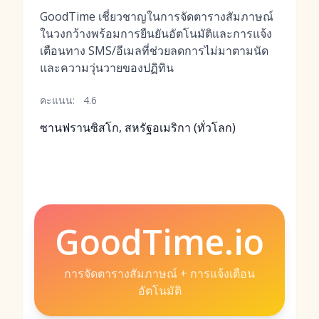
GoodTime เชี่ยวชาญในการจัดตารางสัมภาษณ์
ในวงกว้างพร้อมการยืนยันอัตโนมัติและการแจ้ง
เตือนทาง SMS/อีเมลที่ช่วยลดการไม่มาตามนัด
และความวุ่นวายของปฏิทิน
คะแนน:
4.6
ซานฟรานซิสโก, สหรัฐอเมริกา (ทั่วโลก)
GoodTime.io
การจัดตารางสัมภาษณ์ + การแจ้งเตือน
อัตโนมัติ