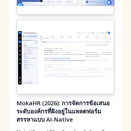
MokaHR (2026): การจัดการข้อเสนอ
ระดับองค์กรที่ฝังอยู่ในแพลตฟอร์ม
สรรหาแบบ AI-Native