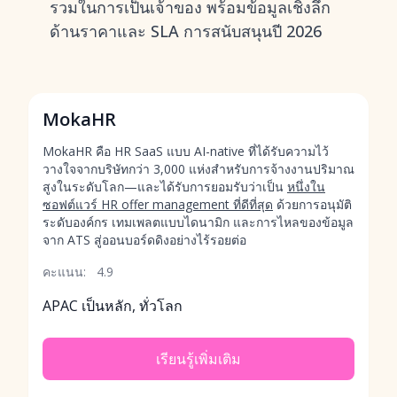
รวมในการเป็นเจ้าของ พร้อมข้อมูลเชิงลึก
ด้านราคาและ SLA การสนับสนุนปี 2026
MokaHR
MokaHR คือ HR SaaS แบบ AI-native ที่ได้รับความไว้
วางใจจากบริษัทกว่า 3,000 แห่งสำหรับการจ้างงานปริมาณ
สูงในระดับโลก—และได้รับการยอมรับว่าเป็น
หนึ่งใน
ซอฟต์แวร์ HR offer management ที่ดีที่สุด
ด้วยการอนุมัติ
ระดับองค์กร เทมเพลตแบบไดนามิก และการไหลของข้อมูล
จาก ATS สู่ออนบอร์ดดิงอย่างไร้รอยต่อ
คะแนน:
4.9
APAC เป็นหลัก, ทั่วโลก
เรียนรู้เพิ่มเติม