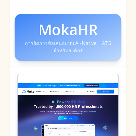
MokaHR
การจัดการข้อเสนอแบบ AI-Native + ATS
สำหรับองค์กร