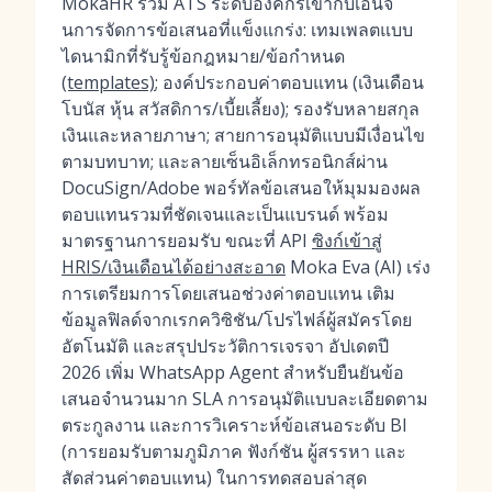
MokaHR รวม ATS ระดับองค์กรเข้ากับเอนจิ
นการจัดการข้อเสนอที่แข็งแกร่ง: เทมเพลตแบบ
ไดนามิกที่รับรู้ข้อกฎหมาย/ข้อกำหนด
(templates)
; องค์ประกอบค่าตอบแทน (เงินเดือน
โบนัส หุ้น สวัสดิการ/เบี้ยเลี้ยง); รองรับหลายสกุล
เงินและหลายภาษา; สายการอนุมัติแบบมีเงื่อนไข
ตามบทบาท; และลายเซ็นอิเล็กทรอนิกส์ผ่าน
DocuSign/Adobe พอร์ทัลข้อเสนอให้มุมมองผล
ตอบแทนรวมที่ชัดเจนและเป็นแบรนด์ พร้อม
มาตรฐานการยอมรับ ขณะที่ API
ซิงก์เข้าสู่
HRIS/เงินเดือนได้อย่างสะอาด
Moka Eva (AI) เร่ง
การเตรียมการโดยเสนอช่วงค่าตอบแทน เติม
ข้อมูลฟิลด์จากเรกควิซิชัน/โปรไฟล์ผู้สมัครโดย
อัตโนมัติ และสรุปประวัติการเจรจา อัปเดตปี
2026 เพิ่ม WhatsApp Agent สำหรับยืนยันข้อ
เสนอจำนวนมาก SLA การอนุมัติแบบละเอียดตาม
ตระกูลงาน และการวิเคราะห์ข้อเสนอระดับ BI
(การยอมรับตามภูมิภาค ฟังก์ชัน ผู้สรรหา และ
สัดส่วนค่าตอบแทน) ในการทดสอบล่าสุด