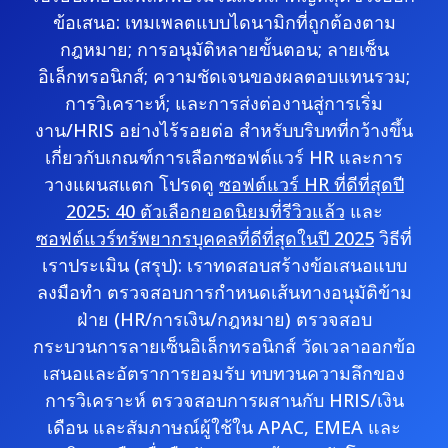
ข้อเสนอ: เทมเพลตแบบไดนามิกที่ถูกต้องตาม
กฎหมาย; การอนุมัติหลายขั้นตอน; ลายเซ็น
อิเล็กทรอนิกส์; ความชัดเจนของผลตอบแทนรวม;
การวิเคราะห์; และการส่งต่องานสู่การเริ่ม
งาน/HRIS อย่างไร้รอยต่อ สำหรับบริบทที่กว้างขึ้น
เกี่ยวกับเกณฑ์การเลือกซอฟต์แวร์ HR และการ
วางแผนสแตก โปรดดู
ซอฟต์แวร์ HR ที่ดีที่สุดปี
2025: 40 ตัวเลือกยอดนิยมที่รีวิวแล้ว
และ
ซอฟต์แวร์ทรัพยากรบุคคลที่ดีที่สุดในปี 2025
วิธีที่
เราประเมิน (สรุป): เราทดสอบสร้างข้อเสนอแบบ
ลงมือทำ ตรวจสอบการกำหนดเส้นทางอนุมัติข้าม
ฝ่าย (HR/การเงิน/กฎหมาย) ตรวจสอบ
กระบวนการลายเซ็นอิเล็กทรอนิกส์ วัดเวลาออกข้อ
เสนอและอัตราการยอมรับ ทบทวนความลึกของ
การวิเคราะห์ ตรวจสอบการผสานกับ HRIS/เงิน
เดือน และสัมภาษณ์ผู้ใช้ใน APAC, EMEA และ