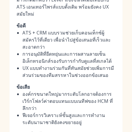
ATS เอนเทอร์ไพรส์แบบดั้งเดิม พร้อมยังคง UX
สมัยใหม่
ข้อดี
ATS + CRM แบบรวมช่วยเก็บคอนเท็กซ์ผู้
สมัครไว้ที่เดียว เพื่อนำไปสู่ข้อเสนอที่เร็วและ
สะอาดกว่า
การอนุมัติที่ยืดหยุ่นและการผสานลายเซ็น
อิเล็กทรอนิกส์รองรับการกำกับดูแลที่สเกลได้
UX แบบทำงานร่วมกันที่ทันสมัยช่วยเพิ่มการมี
ส่วนร่วมของทีมสรรหาในช่วงออกข้อเสนอ
ข้อเสีย
องค์กรขนาดใหญ่มากระดับโลกอาจต้องการ
เวิร์กโฟลว์ค่าตอบแทนแบบเนทีฟของ HCM ที่
ลึกกว่า
ฟีเจอร์การวิเคราะห์ขั้นสูงและการทำงาน
ระดับนานาชาติยังคงขยายอยู่