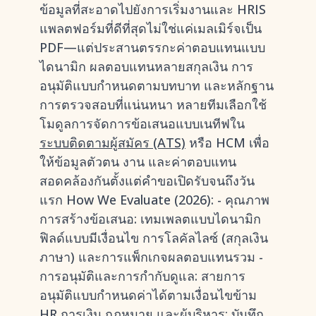
ข้อมูลที่สะอาดไปยังการเริ่มงานและ HRIS
แพลตฟอร์มที่ดีที่สุดไม่ใช่แค่เมลเมิร์จเป็น
PDF—แต่ประสานตรรกะค่าตอบแทนแบบ
ไดนามิก ผลตอบแทนหลายสกุลเงิน การ
อนุมัติแบบกำหนดตามบทบาท และหลักฐาน
การตรวจสอบที่แน่นหนา หลายทีมเลือกใช้
โมดูลการจัดการข้อเสนอแบบเนทีฟใน
ระบบติดตามผู้สมัคร (ATS)
หรือ HCM เพื่อ
ให้ข้อมูลตัวตน งาน และค่าตอบแทน
สอดคล้องกันตั้งแต่คำขอเปิดรับจนถึงวัน
แรก How We Evaluate (2026): - คุณภาพ
การสร้างข้อเสนอ: เทมเพลตแบบไดนามิก
ฟิลด์แบบมีเงื่อนไข การโลคัลไลซ์ (สกุลเงิน
ภาษา) และการแพ็กเกจผลตอบแทนรวม -
การอนุมัติและการกำกับดูแล: สายการ
อนุมัติแบบกำหนดค่าได้ตามเงื่อนไขข้าม
HR การเงิน กฎหมาย และผู้บริหาร; บันทึก