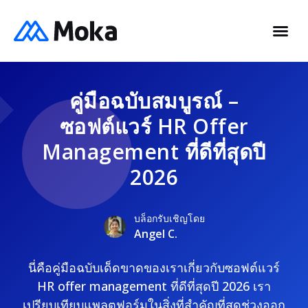
คู่มือฉบับสมบูรณ์ –
ซอฟต์แวร์ HR Offer
Management ที่ดีที่สุดปี
2026
บล็อกรับเชิญโดย
Angel C.
นี่คือคู่มือฉบับเด็ดขาดของเราเกี่ยวกับซอฟต์แวร์
HR offer management ที่ดีที่สุดปี 2026 เรา
เปรียบเทียบแพลตฟอร์มในสิ่งที่สำคัญที่สุดช่วงออก