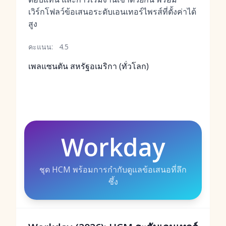
เวิร์กโฟลว์ข้อเสนอระดับเอนเทอร์ไพรส์ที่ตั้งค่าได้
สูง
คะแนน:
4.5
เพลแซนตัน สหรัฐอเมริกา (ทั่วโลก)
Workday
ชุด HCM พร้อมการกำกับดูแลข้อเสนอที่ลึก
ซึ้ง