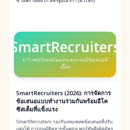
ซานฟรานซิสโก สหรัฐอเมริกา (ทั่วโลก)
SmartRecruiters
ATS สมัยใหม่พร้อมประสบการณ์ข้อเสนอที่
เนี๊ยบ
SmartRecruiters (2026): การจัดการ
ข้อเสนอแบบทำงานร่วมกันพร้อมอีโค
ซิสเต็มที่แข็งแรง
SmartRecruiters รองรับเทมเพลตข้อเสนอที่ปรับ
แต่งได้ การอนุมัติหลายขั้นตอน พอร์ทัลฝั่งผู้สมัคร