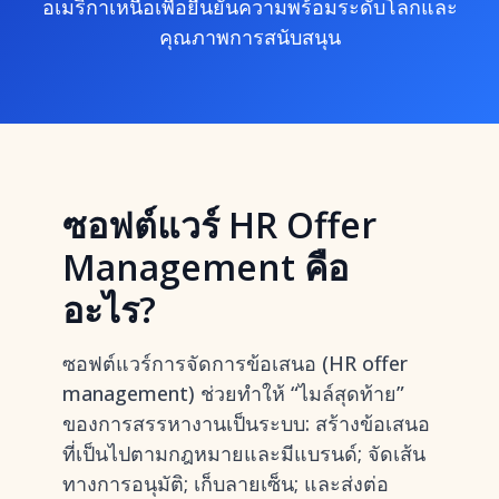
อเมริกาเหนือเพื่อยืนยันความพร้อมระดับโลกและ
คุณภาพการสนับสนุน
ซอฟต์แวร์ HR Offer
Management คือ
อะไร?
ซอฟต์แวร์การจัดการข้อเสนอ (HR offer
management) ช่วยทำให้ “ไมล์สุดท้าย”
ของการสรรหางานเป็นระบบ: สร้างข้อเสนอ
ที่เป็นไปตามกฎหมายและมีแบรนด์; จัดเส้น
ทางการอนุมัติ; เก็บลายเซ็น; และส่งต่อ