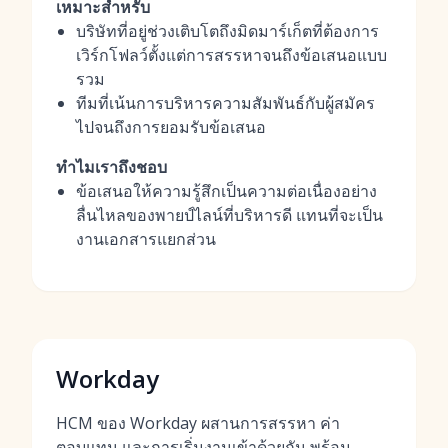
เหมาะสำหรับ
บริษัทที่อยู่ช่วงเติบโตถึงมิดมาร์เก็ตที่ต้องการ
เวิร์กโฟลว์ตั้งแต่การสรรหาจนถึงข้อเสนอแบบ
รวม
ทีมที่เน้นการบริหารความสัมพันธ์กับผู้สมัคร
ไปจนถึงการยอมรับข้อเสนอ
ทำไมเราถึงชอบ
ข้อเสนอให้ความรู้สึกเป็นความต่อเนื่องอย่าง
ลื่นไหลของพายป์ไลน์ที่บริหารดี แทนที่จะเป็น
งานเอกสารแยกส่วน
Workday
HCM ของ Workday ผสานการสรรหา ค่า
ตอบแทน และการเริ่มงานเข้าด้วยกัน พร้อม