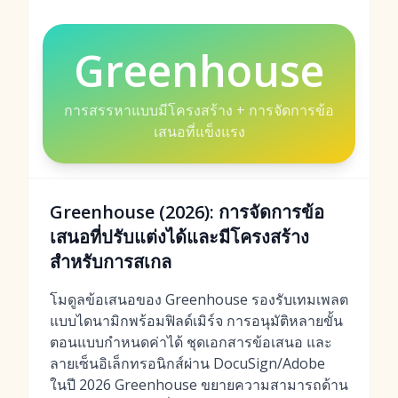
Greenhouse
การสรรหาแบบมีโครงสร้าง + การจัดการข้อ
เสนอที่แข็งแรง
Greenhouse (2026): การจัดการข้อ
เสนอที่ปรับแต่งได้และมีโครงสร้าง
สำหรับการสเกล
โมดูลข้อเสนอของ Greenhouse รองรับเทมเพลต
แบบไดนามิกพร้อมฟิลด์เมิร์จ การอนุมัติหลายขั้น
ตอนแบบกำหนดค่าได้ ชุดเอกสารข้อเสนอ และ
ลายเซ็นอิเล็กทรอนิกส์ผ่าน DocuSign/Adobe
ในปี 2026 Greenhouse ขยายความสามารถด้าน