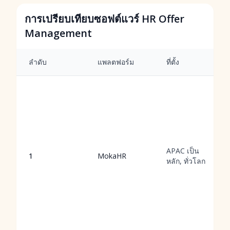
การเปรียบเทียบซอฟต์แวร์ HR Offer
Management
ลำดับ
แพลตฟอร์ม
ที่ตั้ง
APAC เป็น
1
MokaHR
หลัก, ทั่วโลก