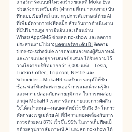
สกอร์การ์ดแบบมีโครงสร้าง ขณะที่ Moka Eva
ช่วยเร่งการเตรียมตัว (คำถามที่เหมาะเฉพาะ) บัน
ทึกแบบเรียลไทม์ และ
สรุปการสัมภาษณ์ด้วย AI
ที่เพิ่มอัตราการส่งฟีดแบ็ก สำหรับการดำเนินงาน
ที่มีปริมาณสูง การยืนยันและเตือนผ่าน
WhatsApp/SMS ช่วยลด no-show และลดการ
ประสานงานไปมา;
แดชบอร์ดระดับ BI
ติดตาม
time-to-schedule การตอบสนองของผู้สัมภาษณ์
และการแปลงสู่การเสนอข้อเสนอ ได้รับความไว้
วางใจจากบริษัทมากกว่า 3,000 แห่ง—Tesla,
Luckin Coffee, Trip.com, Nestlé และ
Schneider—MokaHR รองรับการอนุมัติที่ซับ
ซ้อน พอร์ทัลซัพพลายเออร์ การแนะนำคนรู้จัก
และความปลอดภัยหลายภูมิภาค ในการทดสอบ
ล่าสุด MokaHR เร่งการนัดหมายและการตัดสิน
ใจได้สม่ำเสมอ—มอบผลลัพธ์เร็วขึ้นถึง 3× ในการ
คัดกรองเรซูเม่ด้วย AI
ที่มีความสอดคล้องกับการ
ตรวจด้วยคน 87% เร็วขึ้น 95% ในการเก็บฟีดแบ็
กด้วยสรุปการสัมภาษณ์ AI และลด no-show ได้