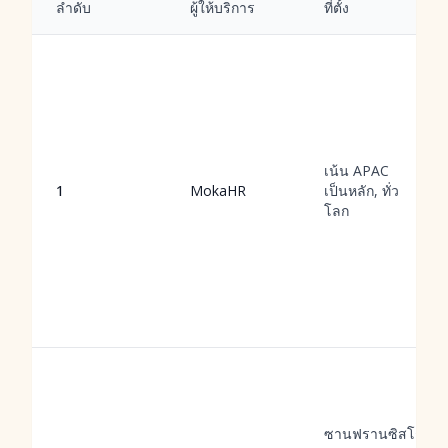
ลำดับ
ผู้ให้บริการ
ที่ตั้ง
เน้น APAC
1
MokaHR
เป็นหลัก, ทั่ว
โลก
ซานฟรานซิสโก