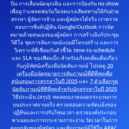
บิน การเลื่อนนัดฉุกเฉิน และการป้องกัน no-show
เพื่อดูว่าแพลตฟอร์มใดลดแรงเสียดทานให้กับฝ่าย
สรรหา ผู้จัดการจ้าง และผู้สมัครได้จริง เราตรวจ
สอบการซิงค์ปฏิทิน Google/Outlook การนัด
หมายด้วยตนเองของผู้สมัคร การสร้างลิงก์ประชุม
วิดีโอ ชุดการสัมภาษณ์แบบมีโครงสร้าง และการ
วิเคราะห์ที่เชื่อมกับตัวชี้วัด time-to-schedule
และ SLA ของฟีดแบ็ก สำหรับบริบทเพิ่มเติมเกี่ยว
กับภูมิทัศน์เครื่องมือนัดสัมภาษณ์ โปรดดู
20
เครื่องมือนัดหมายการสัมภาษณ์ที่ดีที่สุดเพื่อ
สนับสนุนการสรรหาในปี 2025
และ
7 ตัวเลือกรูด
นัดสัมภาษณ์ที่ดีที่สุดสำหรับนักสรรหาในปี 2025
วิธีประเมิน (สรุป): ทดสอบเงาตลอดกระบวนการ
บนประกาศงานจริง ตรวจสอบความขัดแย้งของ
ปฏิทินและการปรับโซนเวลา ตรวจองค์ประกอบ
พาเนลและการกระจายภาระงาน วัดเวลาในการ
ตอบกลับของผู้สมัคร และสัมภาษณ์ผู้ใช้ใน APAC,