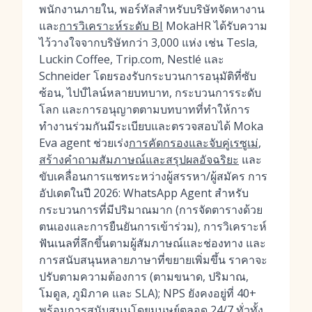
พนักงานภายใน, พอร์ทัลสำหรับบริษัทจัดหางาน
และ
การวิเคราะห์ระดับ BI
MokaHR ได้รับความ
ไว้วางใจจากบริษัทกว่า 3,000 แห่ง เช่น Tesla,
Luckin Coffee, Trip.com, Nestlé และ
Schneider โดยรองรับกระบวนการอนุมัติที่ซับ
ซ้อน, ไปป์ไลน์หลายบทบาท, กระบวนการระดับ
โลก และการอนุญาตตามบทบาทที่ทำให้การ
ทำงานร่วมกันมีระเบียบและตรวจสอบได้ Moka
Eva agent ช่วยเร่ง
การคัดกรองและจับคู่เรซูเม่
,
สร้างคำถามสัมภาษณ์และสรุปผลอัจฉริยะ
และ
ขับเคลื่อนการแชทระหว่างผู้สรรหา/ผู้สมัคร การ
อัปเดตในปี 2026: WhatsApp Agent สำหรับ
กระบวนการที่มีปริมาณมาก (การจัดตารางด้วย
ตนเองและการยืนยันการเข้าร่วม), การวิเคราะห์
ฟันเนลที่ลึกขึ้นตามผู้สัมภาษณ์และช่องทาง และ
การสนับสนุนหลายภาษาที่ขยายเพิ่มขึ้น ราคาจะ
ปรับตามความต้องการ (ตามขนาด, ปริมาณ,
โมดูล, ภูมิภาค และ SLA); NPS ยังคงอยู่ที่ 40+
พร้อมการสนับสนุนโดยมนุษย์ตลอด 24/7 ทั่วทั้ง