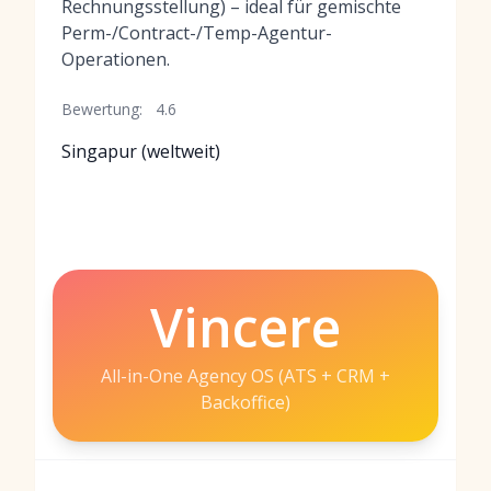
Rechnungsstellung) – ideal für gemischte
Perm-/Contract-/Temp-Agentur-
Operationen.
Bewertung:
4.6
Singapur (weltweit)
Vincere
All-in-One Agency OS (ATS + CRM +
Backoffice)