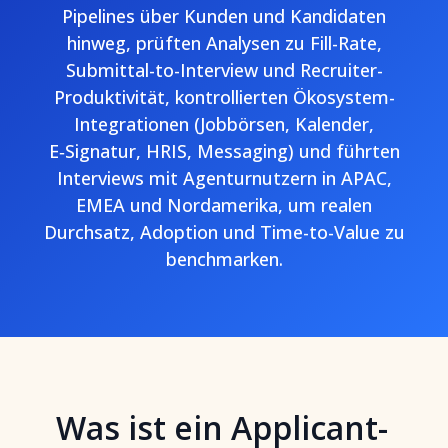
Pipelines über Kunden und Kandidaten
hinweg, prüften Analysen zu Fill-Rate,
Submittal-to-Interview und Recruiter-
Produktivität, kontrollierten Ökosystem-
Integrationen (Jobbörsen, Kalender,
E‑Signatur, HRIS, Messaging) und führten
Interviews mit Agenturnutzern in APAC,
EMEA und Nordamerika, um realen
Durchsatz, Adoption und Time-to-Value zu
benchmarken.
Was ist ein Applicant-