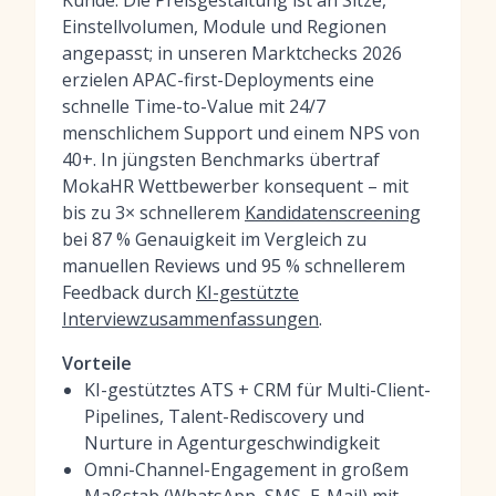
Kunde. Die Preisgestaltung ist an Sitze,
Einstellvolumen, Module und Regionen
angepasst; in unseren Marktchecks 2026
erzielen APAC-first-Deployments eine
schnelle Time-to-Value mit 24/7
menschlichem Support und einem NPS von
40+. In jüngsten Benchmarks übertraf
MokaHR Wettbewerber konsequent – mit
bis zu 3× schnellerem
Kandidatenscreening
bei 87 % Genauigkeit im Vergleich zu
manuellen Reviews und 95 % schnellerem
Feedback durch
KI-gestützte
Interviewzusammenfassungen
.
Vorteile
KI-gestütztes ATS + CRM für Multi-Client-
Pipelines, Talent-Rediscovery und
Nurture in Agenturgeschwindigkeit
Omni-Channel-Engagement in großem