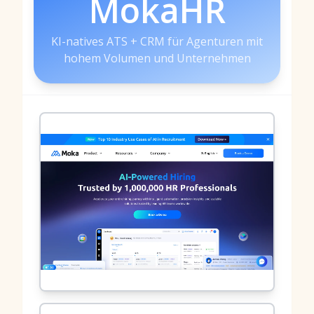
MokaHR
KI-natives ATS + CRM für Agenturen mit
hohem Volumen und Unternehmen