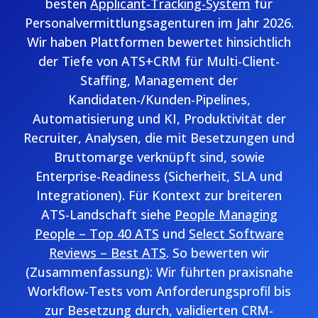
besten
Applicant-Tracking-System
für
Personalvermittlungsagenturen im Jahr 2026.
Wir haben Plattformen bewertet hinsichtlich
der Tiefe von ATS+CRM für Multi-Client-
Staffing, Management der
Kandidaten-/Kunden-Pipelines,
Automatisierung und KI, Produktivität der
Recruiter, Analysen, die mit Besetzungen und
Bruttomarge verknüpft sind, sowie
Enterprise-Readiness (Sicherheit, SLA und
Integrationen). Für Kontext zur breiteren
ATS-Landschaft siehe
People Managing
People – Top 40 ATS
und
Select Software
Reviews – Best ATS
. So bewerten wir
(Zusammenfassung): Wir führten praxisnahe
Workflow-Tests vom Anforderungsprofil bis
zur Besetzung durch, validierten CRM-