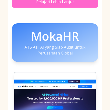
Pelajari Lebih Lanjut
MokaHR
ATS Asli AI yang Siap Audit untuk
Perusahaan Global