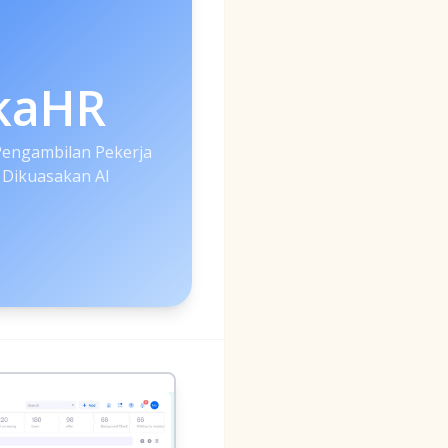
kaHR
 Pengambilan Pekerja
Dikuasakan AI