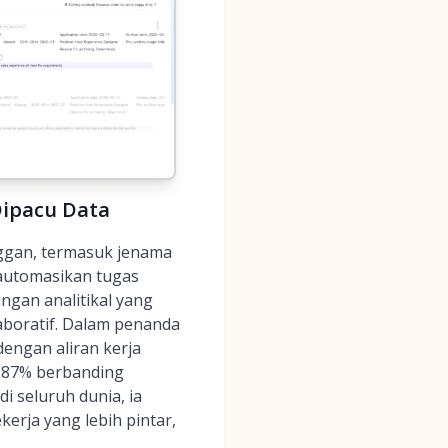
Dipacu Data
anggan, termasuk jenama
gautomasikan tugas
ngan analitikal yang
boratif. Dalam penanda
engan aliran kerja
n 87% berbanding
i seluruh dunia, ia
rja yang lebih pintar,