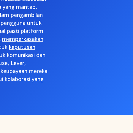
nya yang mantap,
alam pengambilan
n pengguna untuk
l pasti platform
k
memperkasakan
ntuk
keputusan
uk komunikasi dan
se, Lever,
an keupayaan mereka
i kolaborasi yang