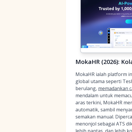
MokaHR (2026): Kol
MokaHR ialah platform in
global utama seperti Te
berulang,
memadankan ca
mendalam untuk memacu k
aras terkini, MokaHR me
automatik, sambil meny
semakan manual. Dipercay
menonjol sebagai ATS di
lebih pantas, dan lebih ko