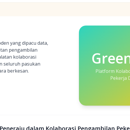
den yang dipacu data,
atan pengambilan
Gree
alatan kolaborasi
n seluruh pasukan
ara berkesan.
Platform Kolab
Pekerja 
 Peneraju dalam Kolaborasi Pengambilan Peke