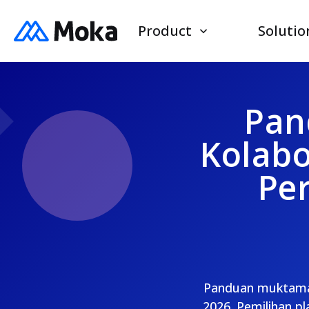
Product
Solutio
Pan
Kolabo
Pe
Panduan muktamad
2026. Pemilihan p