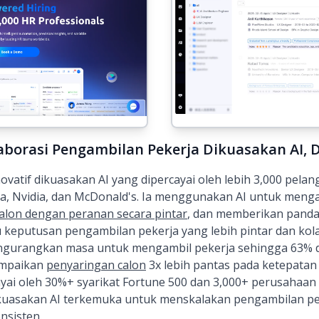
aborasi Pengambilan Pekerja Dikuasakan AI, 
ovatif dikuasakan AI yang dipercayai oleh lebih 3,000 pel
sla, Nvidia, dan McDonald's. Ia menggunakan AI untuk men
lon dengan peranan secara pintar
, dan memberikan panda
eputusan pengambilan pekerja yang lebih pintar dan kola
ngurangkan masa untuk mengambil pekerja sehingga 63% d
ampaikan
penyaringan calon
3x lebih pantas pada ketepata
ai oleh 30%+ syarikat Fortune 500 dan 3,000+ perusahaan d
kuasakan AI terkemuka untuk menskalakan pengambilan peke
nsisten.