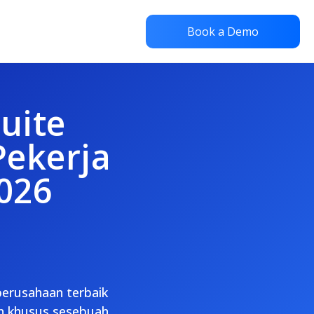
Book a Demo
uite
Pekerja
026
erusahaan terbaik
an khusus sesebuah