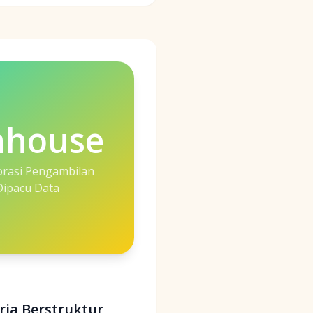
nhouse
orasi Pengambilan
Dipacu Data
rja Berstruktur