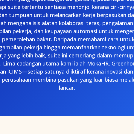
api suite tertentu sentiasa menonjol kerana ciri-ciri
 dan tumpuan untuk melancarkan kerja berpasukan d
elah menganalisis alatan kolaborasi teras, pengalama
ilan pekerja, dan keupayaan automasi untuk mengena
 pemerolehan bakat. Daripada memahami cara untu
gambilan pekerja
hingga memanfaatkan teknologi u
ja yang lebih baik
, suite ini cemerlang dalam memup
. Lima cadangan utama kami ialah MokaHR, Greenhou
an iCIMS—setiap satunya diiktiraf kerana inovasi d
erusahaan membina pasukan yang luar biasa melalu
lancar.