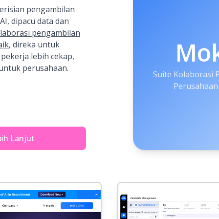
erisian pengambilan
AI, dipacu data dan
olaborasi pengambilan
Mo
aik
, direka untuk
ekerja lebih cekap,
a untuk perusahaan.
Suite Kolaborasi
Perusahaan 
ih Lanjut