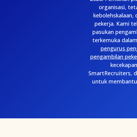
organisasi, tet
kebolehskalaan,
pekerja. Kami t
pasukan pengamb
terkemuka dalam
pengurus pen
pengambilan peker
kecekapan
SmartRecruiters, d
untuk membantu p