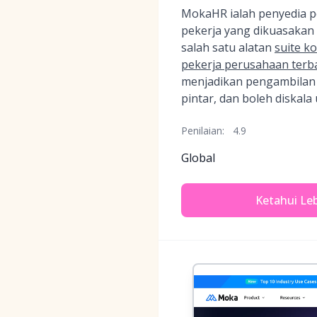
MokaHR ialah penyedia p
pekerja yang dikuasakan 
salah satu alatan
suite k
pekerja perusahaan terb
menjadikan pengambilan p
pintar, dan boleh diskal
Penilaian:
4.9
Global
Ketahui Leb