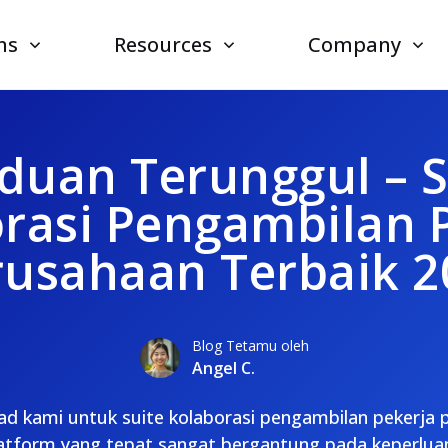
ns
Resources
Company
duan Terunggul – S
rasi Pengambilan 
rusahaan Terbaik 2
Blog Tetamu oleh
Angel C.
 kami untuk suite kolaborasi pengambilan pekerja p
latform yang tepat sangat bergantung pada keperlu