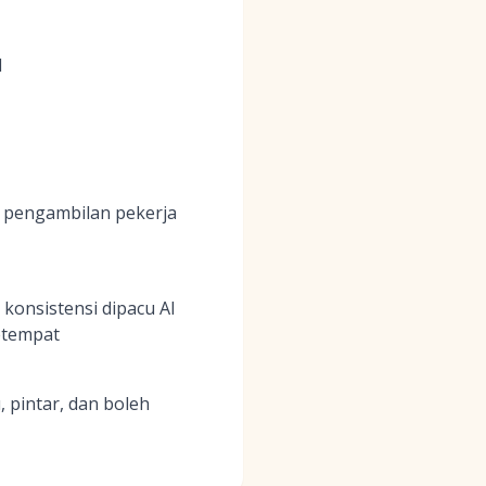
I
 pengambilan pekerja
onsistensi dipacu AI
etempat
 pintar, dan boleh