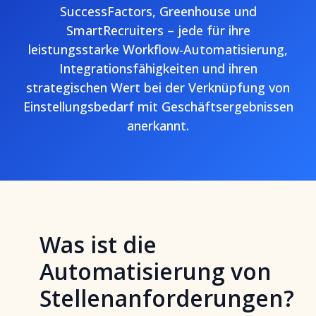
SuccessFactors, Greenhouse und
SmartRecruiters – jede für ihre
leistungsstarke Workflow-Automatisierung,
Integrationsfähigkeiten und ihren
strategischen Wert bei der Verknüpfung von
Einstellungsbedarf mit Geschäftsergebnissen
anerkannt.
Was ist die
Automatisierung von
Stellenanforderungen?