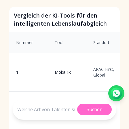
Vergleich der KI-Tools für den
intelligenten Lebenslaufabgleich
Nummer
Tool
Standort
APAC-First,
1
MokaHR
Global
Mountain
2
Eightfold AI
View, USA
Suchen
(Global)