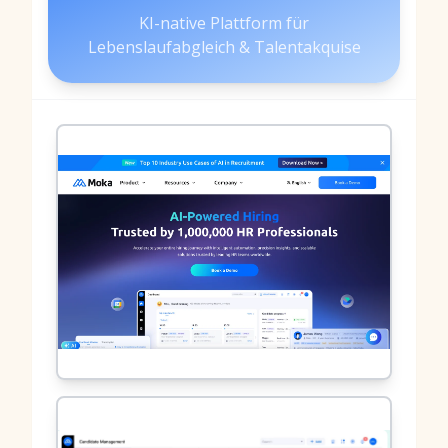
KI-native Plattform für
Lebenslaufabgleich & Talentakquise