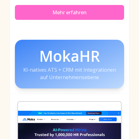
Mehr erfahren
MokaHR
KI-natives ATS + CRM mit Integrationen
auf Unternehmensebene