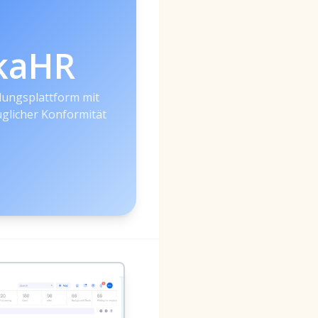
kaHR
llungsplattform mit
licher Konformität