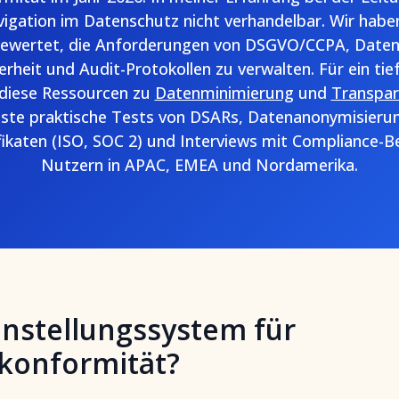
vigation im Datenschutz nicht verhandelbar. Wir habe
 bewertet, die Anforderungen von DSGVO/CCPA, Dat
herheit und Audit-Protokollen zu verwalten. Für ein ti
 diese Ressourcen zu
Datenminimierung
und
Transpar
te praktische Tests von DSARs, Datenanonymisierung
ifikaten (ISO, SOC 2) und Interviews mit Compliance-
Nutzern in APAC, EMEA und Nordamerika.
Einstellungssystem für
konformität?