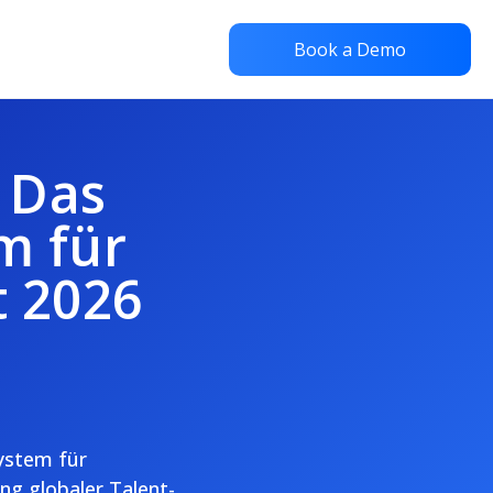
Book a Demo
– Das
m für
 2026
system für
ng globaler Talent-