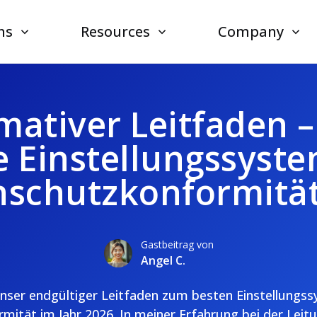
ns
Resources
Company
mativer Leitfaden 
e Einstellungssyste
nschutzkonformität
Gastbeitrag von
Angel C.
unser endgültiger Leitfaden zum besten Einstellungs
ität im Jahr 2026. In meiner Erfahrung bei der Leitu