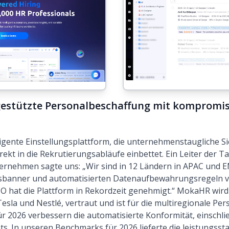
gestützte Personalbeschaffung mit kompromiss
ligente Einstellungsplattform, die unternehmenstaugliche Si
ekt in die Rekrutierungsabläufe einbettet. Ein Leiter der T
rnehmen sagte uns: „Wir sind in 12 Ländern in APAC und EM
ungsbanner und automatisierten Datenaufbewahrungsregeln
 hat die Plattform in Rekordzeit genehmigt.“ MokaHR wird
sla und Nestlé, vertraut und ist für die multiregionale Pe
ür 2026 verbessern die automatisierte Konformität, einschli
. In unseren Benchmarks für 2026 lieferte die leistungsst