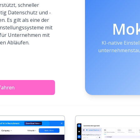
tützt, schneller
itig Datenschutz und -
n. Es gilt als eine der
Mo
instellungssysteme mit
 für Unternehmen mit
en Abläufen.
KI-native Einste
unternehmenstaug
fahren