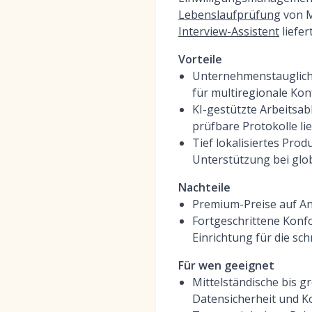
Lebenslaufprüfung
von M
Interview-Assistent
liefe
Vorteile
Unternehmenstaugliche
für multiregionale Ko
KI-gestützte Arbeitsabl
prüfbare Protokolle li
Tief lokalisiertes Pro
Unterstützung bei gl
Nachteile
Premium-Preise auf An
Fortgeschrittene Konf
Einrichtung für die sc
Für wen geeignet
Mittelständische bis 
Datensicherheit und K