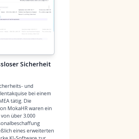
loser Sicherheit
cherheits- und
alentakquise bei einem
EA tätig. Die
 von MokaHR waren ein
 von über 3.000
rsonalbeschaffung
eßlich eines erweiterten
arke
KI-Software zur