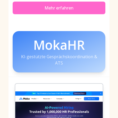
Mehr erfahren
MokaHR
KI-gestützte Gesprächskoordination &
ATS