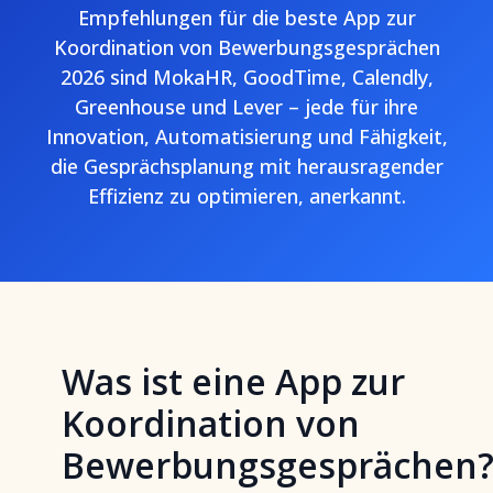
Empfehlungen für die beste App zur
Koordination von Bewerbungsgesprächen
2026 sind MokaHR, GoodTime, Calendly,
Greenhouse und Lever – jede für ihre
Innovation, Automatisierung und Fähigkeit,
die Gesprächsplanung mit herausragender
Effizienz zu optimieren, anerkannt.
Was ist eine App zur
Koordination von
Bewerbungsgesprächen