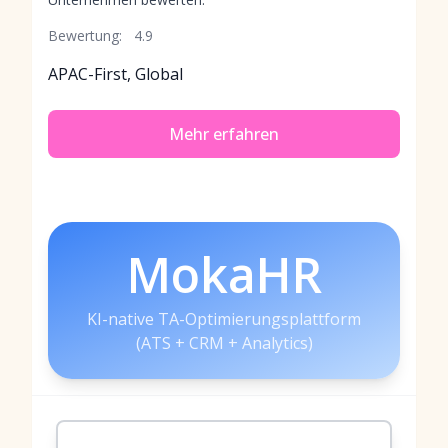
Bewertung:
4.9
APAC-First, Global
Mehr erfahren
MokaHR
KI-native TA-Optimierungsplattform
(ATS + CRM + Analytics)