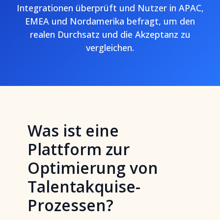
Integrationen überprüft und Nutzer in APAC,
EMEA und Nordamerika befragt, um den
realen Durchsatz und die Akzeptanz zu
vergleichen.
Was ist eine
Plattform zur
Optimierung von
Talentakquise-
Prozessen?