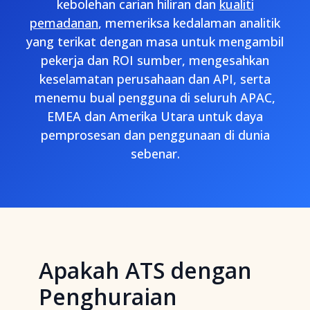
kebolehan carian hiliran dan
kualiti
pemadanan
, memeriksa kedalaman analitik
yang terikat dengan masa untuk mengambil
pekerja dan ROI sumber, mengesahkan
keselamatan perusahaan dan API, serta
menemu bual pengguna di seluruh APAC,
EMEA dan Amerika Utara untuk daya
pemprosesan dan penggunaan di dunia
sebenar.
Apakah ATS dengan
Penghuraian