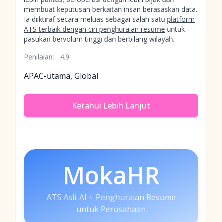
membuat keputusan berkaitan insan berasaskan data.
Ia diiktiraf secara meluas sebagai salah satu
platform
ATS terbaik dengan ciri penghuraian resume
untuk
pasukan bervolum tinggi dan berbilang wilayah.
Penilaian:
4.9
APAC-utama, Global
Ketahui Lebih Lanjut
MokaHR
ATS Asli-AI + Penghuraian Resume
untuk Perusahaan