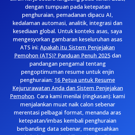
dengan tumpuan pada ketepatan
penghuraian, pemadanan dipacu AI,
kedalaman automasi, analitik, integrasi dan
kesediaan global. Untuk konteks asas, saya
mengesyorkan gambaran keseluruhan asas
ATS ini:
Apakah itu Sistem Penjejakan
Pemohon (ATS)? Panduan Penuh 2025
dan
pandangan pengamal tentang
pengoptimuman resume untuk enjin
penghuraian:
16 Petua untuk Resume
Kejururawatan Anda dan Sistem Penjejakan
Pemohon
. Cara kami menilai (ringkasan): kami
menjalankan muat naik calon sebenar
merentasi pelbagai format, menanda aras
ketepatan/imbas kembali penghuraian
berbanding data sebenar, mengesahkan