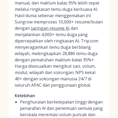
manual, dan maklum balas 95% lebih cepat
melalui ringkasan temu duga berkuasa AI.
Hasil dunia sebenar menggemakan ini:
Sungrow memproses 10,000+ resume/bulan
dengan
saringan resume AI
dan
menjalankan 4,000+ temu duga yang
dipercepatkan oleh ringkasan AI; Trip.com
menyeragamkan temu duga berbilang
wilayah, melengkapkan 28,886 temu duga
dengan pematuhan maklum balas 95%+.
Harga disesuaikan mengikut saiz, volum,
modul, wilayah dan sokongan; NPS kekal
40+ dengan sokongan manusia 24/7 di
seluruh APAC dan penggunaan global.
Kelebihan
Penghuraian berketepatan tinggi dengan
penarafan AI dan penemuan semula yang
berskala merentasi volum puncak dan