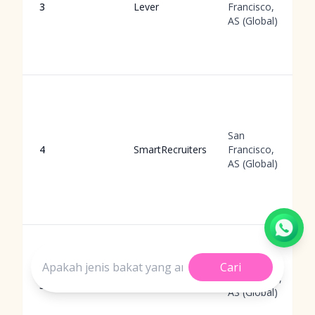
3
Lever
Francisco,
AS (Global)
San
4
SmartRecruiters
Francisco,
AS (Global)
Cari
Pleasanton,
5
Workday
AS (Global)