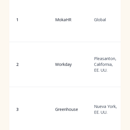
1
MokaHR
Global
Pleasanton,
2
Workday
California,
EE. UU.
Nueva York,
3
Greenhouse
EE. UU.