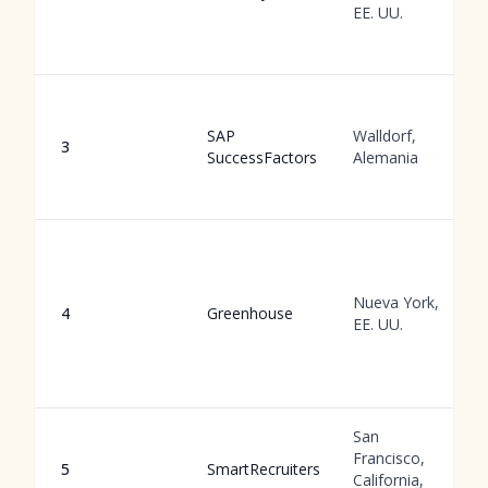
EE. UU.
SAP
Walldorf,
3
SuccessFactors
Alemania
Nueva York,
4
Greenhouse
EE. UU.
San
Francisco,
5
SmartRecruiters
California,