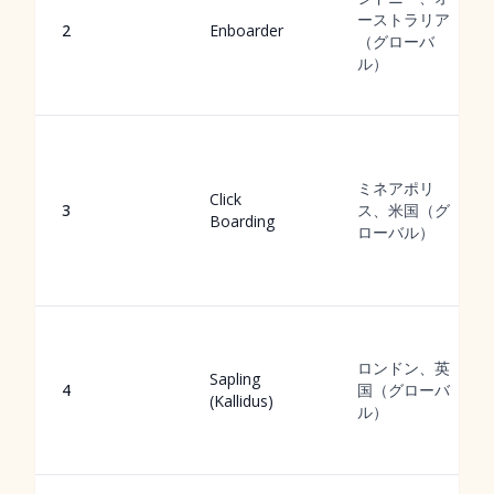
ーストラリア
2
Enboarder
（グローバ
ル）
ミネアポリ
Click
3
ス、米国（グ
Boarding
ローバル）
ロンドン、英
Sapling
4
国（グローバ
(Kallidus)
ル）