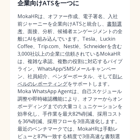
企業向けATSを一つに
MokaHRは、オファー作成、電子署名、入社
前ジャーニーを企業向けATSと統合し、
書類選
考
、面接、分析、候補者エンゲージメントの全
般にAIを組み込んでいます。Tesla、Luckin
Coffee、Trip.com、Nestlé、Schneiderを含む
3,000社以上の企業に信頼されているMokaHR
は、複雑な承認、複数の役割に対応するパイプ
ライン、WhatsApp/SMS/メールキャンペー
ン、社員紹介、ベンダーポータル、そして
BIレ
ベルのレポーティング
をサポートします。
Moka WhatsApp Agentは、自己スケジュール
調整や即時確認機能により、オファーからオン
ボーディングまでの大量コミュニケーションを
効率化し、手作業を最大82%削減、採用コスト
を36%削減、採用フローを3倍高速化します。
最近のベンチマークでは、MokaHRは手動レ
ビューと87%一致する精度で3倍高速な書類選