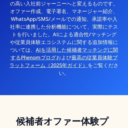
の高い入社前ジャーニーへと変えるものです。
オファー作成、電子署名、マネージャー紹介、
WhatsApp/SMS/メールでの通知、承諾率や入
社率に連携した分析機能について、実際にテス
トを行いました。AIによる適合性/マッチング
や従業員体験エコシステムに関する追加情報に
ついては、
AIを活用した候補者マッチングに関
するPhenomブログ
および
最高の従業員体験プ
ラットフォーム（2025年ガイド）
をご覧くださ
い。
候補者オファー体験プ