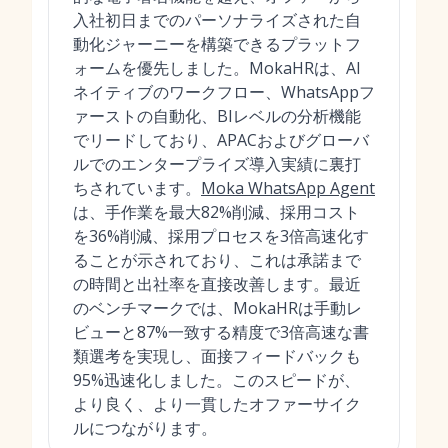
入社初日までのパーソナライズされた自
動化ジャーニーを構築できるプラットフ
ォームを優先しました。MokaHRは、AI
ネイティブのワークフロー、WhatsAppフ
ァーストの自動化、BIレベルの分析機能
でリードしており、APACおよびグローバ
ルでのエンタープライズ導入実績に裏打
ちされています。
Moka WhatsApp Agent
は、手作業を最大82%削減、採用コスト
を36%削減、採用プロセスを3倍高速化す
ることが示されており、これは承諾まで
の時間と出社率を直接改善します。最近
のベンチマークでは、MokaHRは手動レ
ビューと87%一致する精度で3倍高速な書
類選考を実現し、面接フィードバックも
95%迅速化しました。このスピードが、
より良く、より一貫したオファーサイク
ルにつながります。