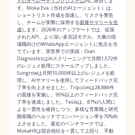
ドのオペレーティングシステム
内に統合しま
す。Moka Eva（当社のAIエージェント）は、
ショートリスト作成を加速し、リスクを警告
し、チームが実際に採用する
面接サマリーを生
成
します。2026年のアップデートでは、拡張
されたAPI、より深い多言語モデル、大量の現
場職向けのWhatsAppエージェントに焦点を当
てています。実世界での実績：Dian
DiagnosticsはAIスクリーニングで月間1,572件
のレジュメ処理にスケールアップしました。
Sungrowは月間10,000件以上のレジュメを処
理し、AIサマリーを使用してフィードバック完
了率を向上させました。Trip.comは28,886件
の面接を実施し、95%以上のフィードバック完
了率を達成しました。Teslaは、87%の人間に
よる一貫性を維持しつつ、多様な営業職と研究
開発職のペルソナでコンバージョン率を70%向
上させました。最近のベンチマークでは、
MokaHRは競合他社を一貫して上回り、手動