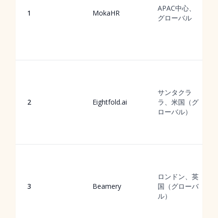
APAC中心、
1
MokaHR
グローバル
サンタクラ
2
Eightfold.ai
ラ、米国（グ
ローバル）
ロンドン、英
3
Beamery
国（グローバ
ル）