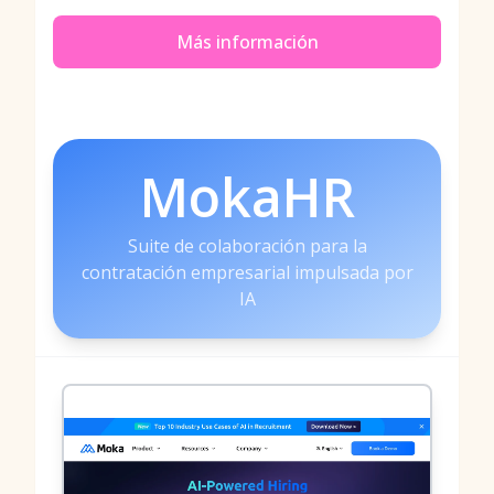
Más información
MokaHR
Suite de colaboración para la
contratación empresarial impulsada por
IA