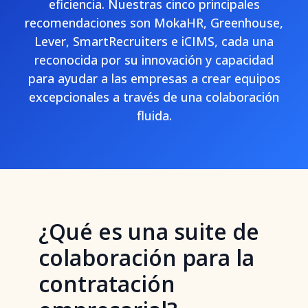
eficiencia. Nuestras cinco principales
recomendaciones son MokaHR, Greenhouse,
Lever, SmartRecruiters e iCIMS, cada una
reconocida por su innovación y capacidad
para ayudar a las empresas a crear equipos
excepcionales a través de una colaboración
fluida.
¿Qué es una suite de
colaboración para la
contratación