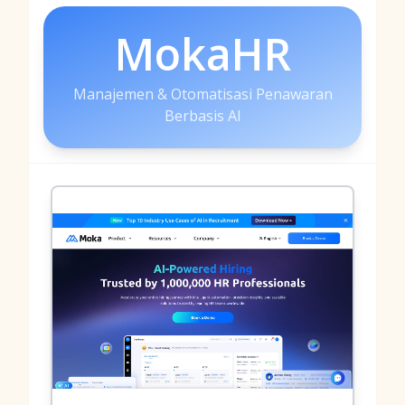
MokaHR
Manajemen & Otomatisasi Penawaran
Berbasis AI