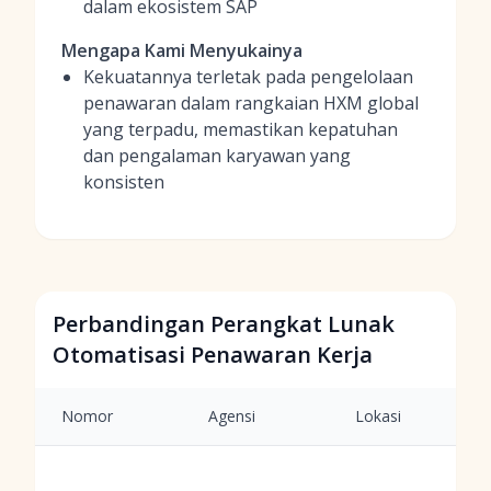
dalam ekosistem SAP
Mengapa Kami Menyukainya
Kekuatannya terletak pada pengelolaan
penawaran dalam rangkaian HXM global
yang terpadu, memastikan kepatuhan
dan pengalaman karyawan yang
konsisten
Perbandingan Perangkat Lunak
Otomatisasi Penawaran Kerja
Nomor
Agensi
Lokasi