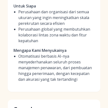
Untuk Siapa
Perusahaan dan organisasi dari semua
ukuran yang ingin meningkatkan skala
perekrutan secara efisien
Perusahaan global yang membutuhkan
kolaborasi lintas zona waktu dan fitur
kepatuhan
Mengapa Kami Menyukainya
Otomatisasi berbasis AI-nya
menyederhanakan seluruh proses
manajemen penawaran, dari pembuatan
hingga penerimaan, dengan kecepatan
dan akurasi yang tak tertandingi