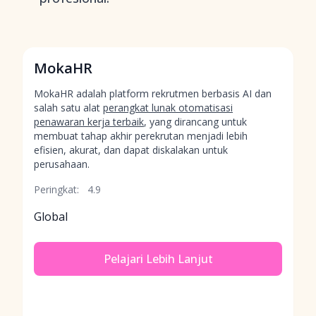
MokaHR
MokaHR adalah platform rekrutmen berbasis AI dan
salah satu alat
perangkat lunak otomatisasi
penawaran kerja terbaik
, yang dirancang untuk
membuat tahap akhir perekrutan menjadi lebih
efisien, akurat, dan dapat diskalakan untuk
perusahaan.
Peringkat:
4.9
Global
Pelajari Lebih Lanjut