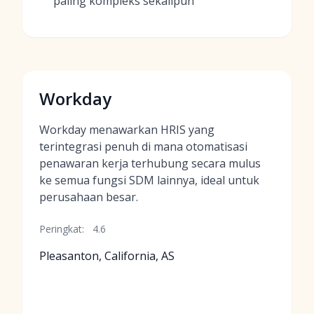
paling kompleks sekalipun
Workday
Workday menawarkan HRIS yang
terintegrasi penuh di mana otomatisasi
penawaran kerja terhubung secara mulus
ke semua fungsi SDM lainnya, ideal untuk
perusahaan besar.
Peringkat:
4.6
Pleasanton, California, AS