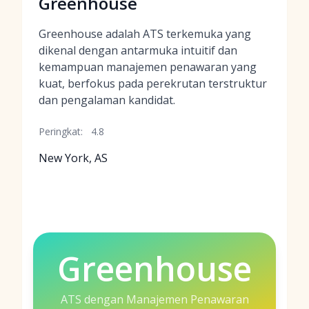
Greenhouse
Greenhouse adalah ATS terkemuka yang
dikenal dengan antarmuka intuitif dan
kemampuan manajemen penawaran yang
kuat, berfokus pada perekrutan terstruktur
dan pengalaman kandidat.
Peringkat:
4.8
New York, AS
Greenhouse
ATS dengan Manajemen Penawaran