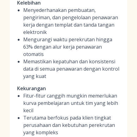
Kelebihan
Menyederhanakan pembuatan,
pengiriman, dan pengelolaan penawaran
kerja dengan templat dan tanda tangan
elektronik
Mengurangi waktu perekrutan hingga
63% dengan alur kerja penawaran
otomatis
Memastikan kepatuhan dan konsistensi
data di semua penawaran dengan kontrol
yang kuat
Kekurangan
Fitur-fitur canggih mungkin memerlukan
kurva pembelajaran untuk tim yang lebih
kecil
Terutama berfokus pada klien tingkat
perusahaan dan kebutuhan perekrutan
yang kompleks