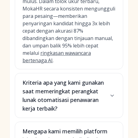
mulus. Dalam tolok ukur terbaru,
MokaHR secara konsisten mengungguli
para pesaing—memberikan
penyaringan kandidat hingga 3x lebih
cepat dengan akurasi 87%
dibandingkan dengan tinjauan manual,
dan umpan balik 95% lebih cepat
melalui
ringkasan wawancara
bertenaga AI
.
Kriteria apa yang kami gunakan
saat memeringkat perangkat
lunak otomatisasi penawaran
kerja terbaik?
Mengapa kami memilih platform