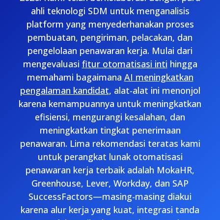
ahli teknologi SDM untuk menganalisis
platform yang menyederhanakan proses
pembuatan, pengiriman, pelacakan, dan
pengelolaan penawaran kerja. Mulai dari
mengevaluasi
fitur otomatisasi inti
hingga
memahami bagaimana
AI meningkatkan
pengalaman kandidat
, alat-alat ini menonjol
karena kemampuannya untuk meningkatkan
efisiensi, mengurangi kesalahan, dan
meningkatkan tingkat penerimaan
penawaran. Lima rekomendasi teratas kami
untuk perangkat lunak otomatisasi
penawaran kerja terbaik adalah MokaHR,
Greenhouse, Lever, Workday, dan SAP
SuccessFactors—masing-masing diakui
karena alur kerja yang kuat, integrasi tanda