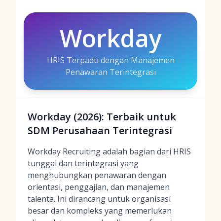
Workday
HRIS Terpadu dengan Manajemen
Penawaran Terintegrasi
Workday (2026): Terbaik untuk
SDM Perusahaan Terintegrasi
Workday Recruiting adalah bagian dari HRIS
tunggal dan terintegrasi yang
menghubungkan penawaran dengan
orientasi, penggajian, dan manajemen
talenta. Ini dirancang untuk organisasi
besar dan kompleks yang memerlukan