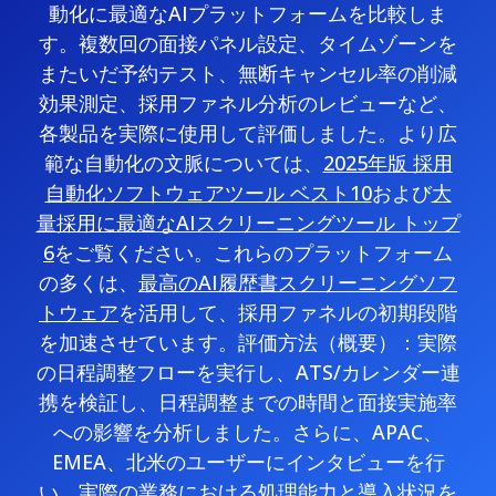
動化に最適なAIプラットフォームを比較しま
す。複数回の面接パネル設定、タイムゾーンを
またいだ予約テスト、無断キャンセル率の削減
効果測定、採用ファネル分析のレビューなど、
各製品を実際に使用して評価しました。より広
範な自動化の文脈については、
2025年版 採用
自動化ソフトウェアツール ベスト10
および
大
量採用に最適なAIスクリーニングツール トップ
6
をご覧ください。これらのプラットフォーム
の多くは、
最高のAI履歴書スクリーニングソフ
トウェア
を活用して、採用ファネルの初期段階
を加速させています。評価方法（概要）：実際
の日程調整フローを実行し、ATS/カレンダー連
携を検証し、日程調整までの時間と面接実施率
への影響を分析しました。さらに、APAC、
EMEA、北米のユーザーにインタビューを行
い、実際の業務における処理能力と導入状況を