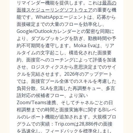
リマインダー機能を提供します。これは
最高の
面接スケジューリングソフトウェア
の重要な機
能です。WhatsAppエージェントは、応募から
面接確定までの大量のフローを効率化し、
Google/Outlookカレンダーとの緊密な同期に
より、ダブルブッキングを防ぎ、勤務時間や予
約不可期間を遵守します。Moka Evaは、リア
ルタイムの文字起こし、構造化された面接要
約、面接官へのコーチングによって評価を加速
させ、ロジスティクスから意思決定までのサイ
クルを完結させます。2026年のアップデート
では、面接官プール全体でのスキルを考慮した
負荷分散、SLAを意識した再調整キュー、多言
語対応の候補者フロー、より深い
Zoom/Teams連携、そしてチャネルごとの日
程調整までの時間と面接実施率に関するBIレベ
ルのレポート機能が追加されます。大規模プロ
グラムでの実績：Trip.comは28,886件の面接
を迅速化し、フィードバックを標準化しまし