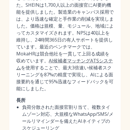
た。SHEINは1,700人以上の面接官にAI要約機
能を提供しました。製造業のキャンパス採用で
は、より迅速な確定と手作業の削減を実現しま
した。価格は規模、量、モジュール、地域によ
ってカスタマイズされます。NPSは40以上を
維持し、24時間365日の有人サポートを提供し
ています。最近のベンチマークでは、
MokaHRは競合他社を一貫して上回る成績を
収めています。
AI候補者マッチングATSシステ
ム
を使用することで、最大3倍速い候補者スク
リーニングを87%の精度で実現し、AIによる面
接要約を通じて95%迅速なフィードバックを可
能にしました。
長所
負荷分散された面接官割り当て、複数タイ
ムゾーン対応、大規模なWhatsApp/SMS/メ
ールリマインダーを備えたAIネイティブの
スケジューリング