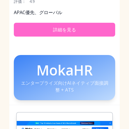
評価：
4.9
APAC優先、グローバル
詳細を見る
MokaHR
エンタープライズ向けAIネイティブ面接調
整 + ATS