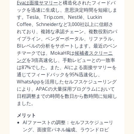
Evaは面接サマリー
と構造化されたフィードバ
ックを迅速に生成し、意思決定時間を短縮しま
す。Tesla、Trip.com、Nestlé、Luckin
Coffee、Schneiderなど3,000社以上に信頼さ
れており、複雑な承認チェーン、複数役割のパ
イプライン、ベンダーポータル、リファラル、
BIレベルの分析をサポートします。最近のベン
チマークでは、MokaHRは
候補者スクリーニ
ング
を3倍高速化し、手動レビューとの一致率
は87%でした。また、AIによる面接サマリーを
通じてフィードバックを95%迅速化し、
WhatsAppを活用したセルフスケジューリング
により、APACの大量採用プログラムにおいて
日程調整までの時間を数日から数時間に短縮し
ました。
メリット
AIファーストの調整：セルフスケジューリ
ング、面接官パネル編成、ラウンドロビ