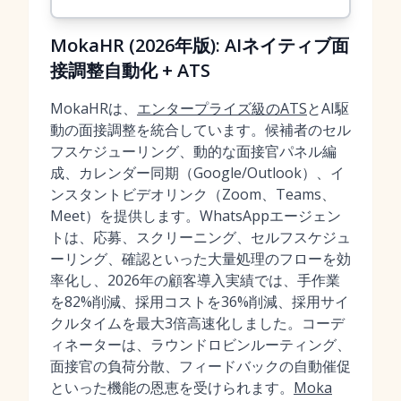
MokaHR (2026年版): AIネイティブ面
接調整自動化 + ATS
MokaHRは、
エンタープライズ級のATS
とAI駆
動の面接調整を統合しています。候補者のセル
フスケジューリング、動的な面接官パネル編
成、カレンダー同期（Google/Outlook）、イ
ンスタントビデオリンク（Zoom、Teams、
Meet）を提供します。WhatsAppエージェン
トは、応募、スクリーニング、セルフスケジュ
ーリング、確認といった大量処理のフローを効
率化し、2026年の顧客導入実績では、手作業
を82%削減、採用コストを36%削減、採用サイ
クルタイムを最大3倍高速化しました。コーデ
ィネーターは、ラウンドロビンルーティング、
面接官の負荷分散、フィードバックの自動催促
といった機能の恩恵を受けられます。
Moka