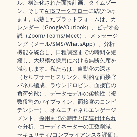
ル、構造化された面接計画、タイムゾー
ン、そして
ATSワークフロー
に結びつけ
ます。成熟したプラットフォームは、カ
レンダー（Google/Outlook）、ビデオ会
議（Zoom/Teams/Meet）、メッセージ
ング（メール/SMS/WhatsApp）、分析
機能を統合し、日程調整までの時間を短
縮し、大規模な採用における無断欠席を
減らします。私たちは、自動化の深さ
（セルフサービスリンク、動的な面接官
パネル編成、ラウンドロビン、面接官の
負荷分散）、データモデルの柔軟性（複
数役割のパイプライン、面接官のコンピ
テンシー）、オムニチャネルエンゲージ
メント、
採用までの時間と関連付けられ
た分析
、コーディネーターの工数削減、
セキュリティ/コンプライアンスを評価し