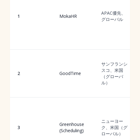
APAC優先、
1
MokaHR
グローバル
サンフランシ
スコ、米国
2
GoodTime
（グローバ
ル）
ニューヨー
Greenhouse
3
ク、米国（グ
(Scheduling)
ローバル）