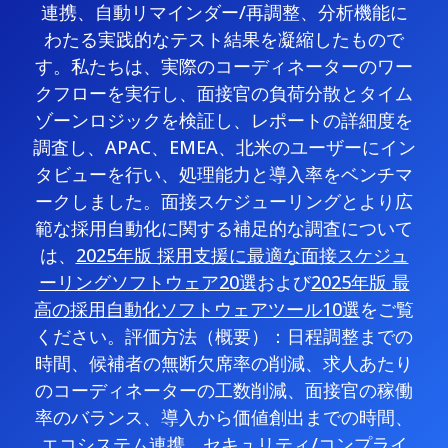
連携、自動リマインダー/再調整、分析機能に
わたる実践的なテスト結果を凝縮したもので
す。私たちは、実際のコーディネーターのワー
クフローを実行し、面接官の負荷分散とタイム
ゾーンロジックを検証し、レポートの詳細度を
調査し、APAC、EMEA、北米のユーザーにイン
タビューを行い、処理能力と導入率をベンチマ
ークしました。面接スケジューリングとより広
範な採用自動化に関する補足的な調査について
は、
2025年版 採用支援に最適な面接スケジュ
ーリングソフトウェア20選
および
2025年版 最
高の採用自動化ソフトウェアツール10選
をご覧
ください。評価方法（概要）：日程調整までの
時間、候補者の無断欠席率の削減、求人あたり
のコーディネーターの工数削減、面接官の稼働
率のバランス、導入から価値創出までの時間、
エコシステム連携、セキュリティ/コンプライ