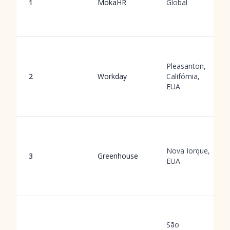
1
MokaHR
Global
Pleasanton,
2
Workday
Califórnia,
EUA
Nova Iorque,
3
Greenhouse
EUA
São