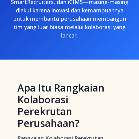
SmartRecruiters, dan iCIMS—masing-masing
diakui karena inovasi dan kemampuannya
untuk membantu perusahaan membangun
tim yang luar biasa melalui kolaborasi yang
lancar.
Apa Itu Rangkaian
Kolaborasi
Perekrutan
Perusahaan?
Rangkaian Kolaborasi Perekrutan