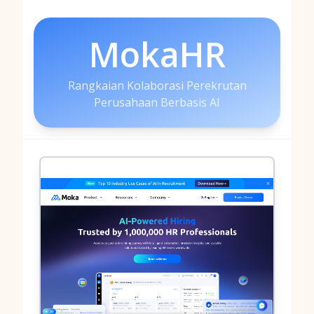
MokaHR
Rangkaian Kolaborasi Perekrutan
Perusahaan Berbasis AI