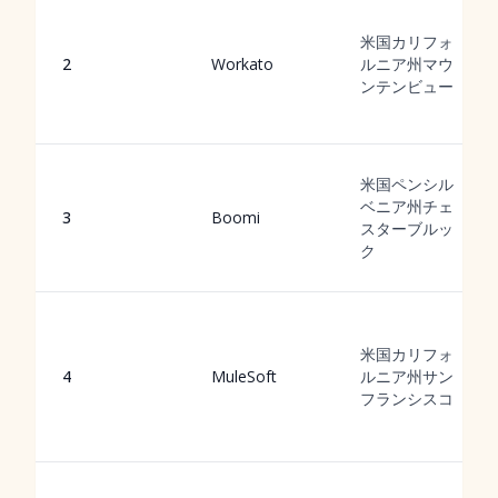
米国カリフォ
2
Workato
ルニア州マウ
ンテンビュー
米国ペンシル
ベニア州チェ
3
Boomi
スターブルッ
ク
米国カリフォ
4
MuleSoft
ルニア州サン
フランシスコ