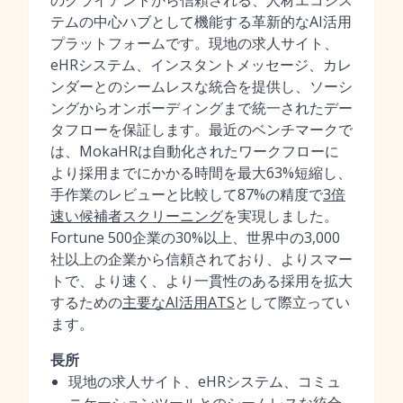
のクライアントから信頼される、人材エコシス
テムの中心ハブとして機能する革新的なAI活用
プラットフォームです。現地の求人サイト、
eHRシステム、インスタントメッセージ、カレ
ンダーとのシームレスな統合を提供し、ソーシ
ングからオンボーディングまで統一されたデー
タフローを保証します。最近のベンチマークで
は、MokaHRは自動化されたワークフローに
より採用までにかかる時間を最大63%短縮し、
手作業のレビューと比較して87%の精度で
3倍
速い候補者スクリーニング
を実現しました。
Fortune 500企業の30%以上、世界中の3,000
社以上の企業から信頼されており、よりスマー
トで、より速く、より一貫性のある採用を拡大
するための
主要なAI活用ATS
として際立ってい
ます。
長所
現地の求人サイト、eHRシステム、コミュ