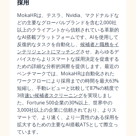
採用
MokaHRは、テスラ、Nvidia、マクドナルドな
どの主要なグローバルブランドを含む2,000社
以上のクライアントから信頼されている革新的
なAI搭載プラットフォームです。AIを使用して
反復的なタスクを自動化し、
候補者と職務をイ
ンテリジェントにマッチング
させ、あらゆるデ
バイスからよりスマートな採用決定を促進する
ための詳細な分析的洞察を提供します。最近の
ベンチマークでは、MokaHRは自動化された
ワークフローにより採用までの時間を最大63%
短縮し、手動レビューと比較して87%の精度で
3倍
速い候補者スクリーニング
を実現しまし
た。Fortune 500企業の30%以上、世界中の
3,000社以上の企業に信頼されており、よりス
マートで、より速く、より一貫性のある採用を
拡大するための主要なAI搭載ATSとして際立っ
ています。