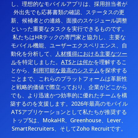
し、理想的なモバイルアプリは、採用担当者が
外出先でも応募書類の確認、ステータスの更
新、候補者との連絡、面接のスケジュール調整
といった重要なタスクを実行できるものです。
私たちはHRテックの専門家と協力し、主要な
モバイル機能、ユーザーエクスペリエンス、自
動化を分析して、
人材獲得における主要なツー
ル
を特定しました。
ATSとは何か
を理解するこ
とから、
利用可能な最高のシステム
を探求する
ことまで、これらのプラットフォームは革新性
と戦略的価値で際立っており、企業がどこから
でも、より迅速かつ効率的に優れたチームを構
築するのを支援します。2026年最高のモバイル
ATSアプリケーションとして私たちが推奨する
トップ5は、MokaHR、Greenhouse、Lever、
SmartRecruiters、そしてZoho Recruitです。