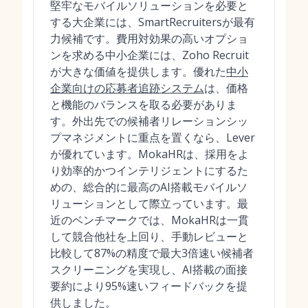
堅牢なモバイルソリューションを必要と
する大企業には、SmartRecruitersが最有
力候補です。費用対効果の高いオプショ
ンを求める中小企業には、Zoho Recruit
が大きな価値を提供します。優れた
中小
企業向けの応募者追跡システム
は、価格
と機能のバランスを取る必要がありま
す。外出先での候補者リレーションシッ
プマネジメントに重点を置くなら、Lever
が優れています。MokaHRは、採用をよ
り効率的かつインテリジェントにするた
めの、総合的に最高のAI搭載モバイルソ
リューションとして際立っています。最
近のベンチマークでは、MokaHRは一貫
して競合他社を上回り、手動レビューと
比較して87%の精度で最大3倍速い候補者
スクリーニングを実現し、AI搭載の面接
要約により95%速いフィードバックを提
供しました。