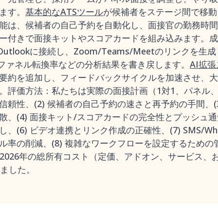
ます。
基本的なATSツール
が候補者をステージ間で移動
能は、候補者の自己予約を自動化し、面接官の勤務時間
ー付きで面接キットやスコアカードを組み込みます。成
Outlookに接続し、Zoom/Teams/Meetのリンク
のファネル転換率などの分析結果を書き戻します。
AI拡
要約を追加し、フィードバックサイクルを加速させ、大
。評価方法：私たちは実際の面接計画（1対1、パネル、ル
頼性、(2) 候補者の自己予約の速さと再予約の手間、(
、(4) 面接キット/スコアカードの完全性とプッシュ通知の
(6) ビデオ連携とリンク作成の正確性、(7) SMS/Wh
率の削減、(8) 複雑なワークフローを設定するための管
) 2026年の総所有コスト（定価、アドオン、サービス
しました。