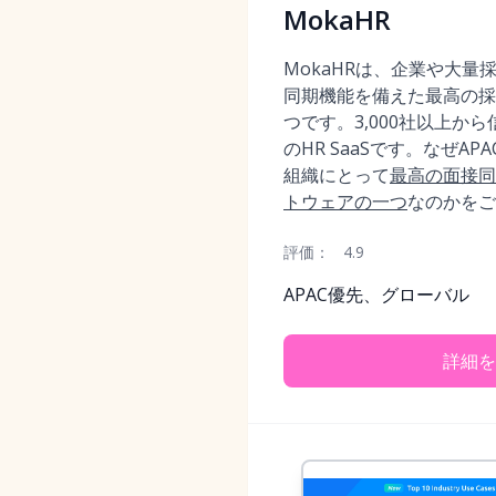
MokaHR
MokaHRは、企業や大量
同期機能を備えた最高の採
つです。3,000社以上か
のHR SaaSです。なぜA
組織にとって
最高の面接同
トウェアの一つ
なのかをご
評価：
4.9
APAC優先、グローバル
詳細を