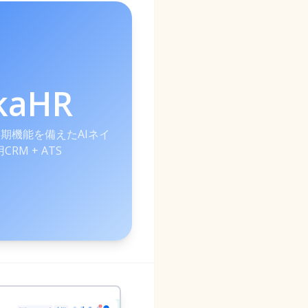
kaHR
期機能を備えたAIネイ
RM + ATS