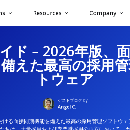
ns
Resources
Company
イド – 2026年版、
を備えた最高の採用管
トウェア
ゲストブログ by
Angel C.
における面接同期機能を備えた最高の採用管理ソフトウ
たちは、大量採用および専門職採用の両方において、