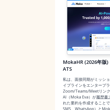
MokaHR (202
ATS
私は、面接同期がミッショ
イプラインをエンタープライ
Zoom/Teams/Me
AI（Moka Eva）が
履歴書
れた要約を作成することで
SMS、WhatsApp）と
Mo