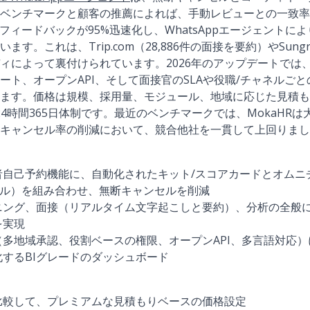
ベンチマークと顧客の推薦によれば、手動レビューとの一致率8
フィードバックが95%迅速化し、WhatsAppエージェントに
す。これは、Trip.com（28,886件の面接を要約）やSungr
ィによって裏付けられています。2026年のアップデートでは
ート、オープンAPI、そして面接官のSLAや役職/チャネルご
ます。価格は規模、採用量、モジュール、地域に応じた見積も
24時間365日体制です。最近のベンチマークでは、MokaHR
キャンセル率の削減において、競合他社を一貫して上回りまし
者自己予約機能に、自動化されたキット/スコアカードとオムニ
S/メール）を組み合わせ、無断キャンセルを削減
ニング、面接（リアルタイム文字起こしと要約）、分析の全般に
を実現
多地域承認、役割ベースの権限、オープンAPI、多言語対応）
するBIグレードのダッシュボード
比較して、プレミアムな見積もりベースの価格設定