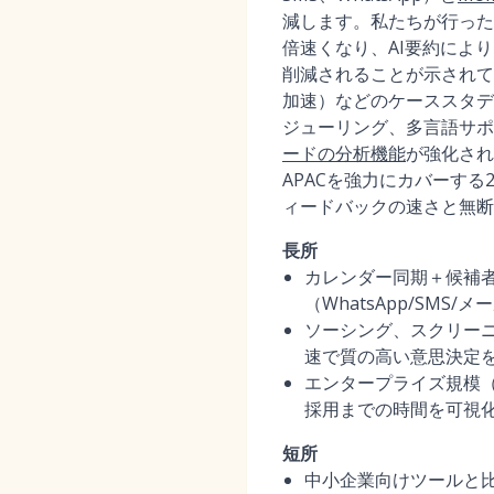
減します。私たちが行った
倍速くなり、AI要約により
削減されることが示されていま
加速）などのケーススタデ
ジューリング、多言語サポ
ードの分析機能
が強化され
APACを強力にカバーする
ィードバックの速さと無断
長所
カレンダー同期＋候補
（WhatsApp/SM
ソーシング、スクリー
速で質の高い意思決定
エンタープライズ規模（
採用までの時間を可視化
短所
中小企業向けツールと