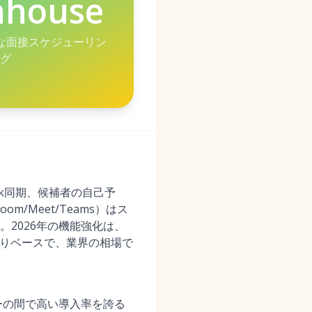
nhouse
度な面接スケジューリン
グ
ook同期、候補者の自己予
Meet/Teams）はス
2026年の機能強化は、
もりベースで、業界の相場で
ーの間で高い導入率を誇る