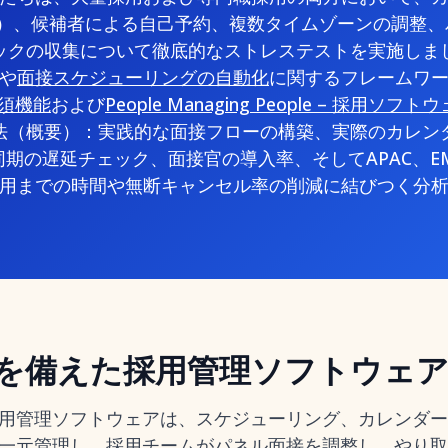
tlook）、候補者による自己予約、複数タイムゾーンの調
ックの収集について徹底的なストレステストを実施しま
や
面接スケジューリングの自動化
に関するフレームワ
 必須機能
および
People Managing People – 採用ソフ
法（概要）：実践的な面接フローの構築、実際のカレン
期の遅延チェック、面接官の導入率、そしてAPAC、E
用までの時間や無断キャンセル率の削減に結びつく分
を備えた採用管理ソフトウェ
用管理ソフトウェアは、スケジューリング、カレンダー
一元管理し、採用チームがパネル面接を調整し、やり取