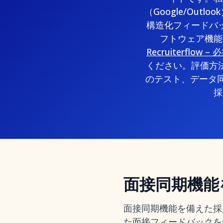
（Google/Ou
構造化フィードバ
フトウェア機能
Recruiterflow –
ください。評価方
のテスト、データ同
採
面接同期機能
面接同期機能を備えた採
た面接フィードバックを