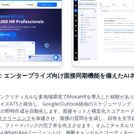
6年版)：エンタープライズ向け面接同期機能を備えたAI
ンクリティカルな多地域環境でMokaHRを導入した経験があり
ズATSと統合し、Google/Outlook経由のスケジューリン
etリンクの即時作成を自動化します。面接キットと構造化スコアカ
スクリーニング
を加速させ、面接の質問を生成し、回答を文字
、フィードバックの完了率を向上させます。オムニチャネルリ
ka WhatsAppエージェント
は、無断キャンセルとコーディネー