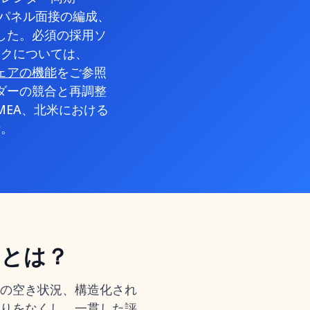
整、パネル面接の編成、
した。必須の採用ソ
ークについては、
トウェアの機能
をご参照
ダーの競合と再調整
MEA、北米における
析。
アとは？
の空き状況、構造化され
りをなくし、一貫した評