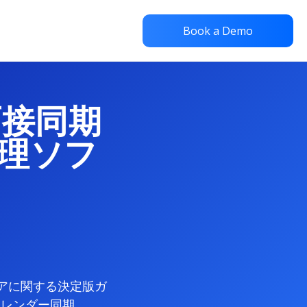
Book a Demo
面接同期
理ソフ
ェアに関する決定版ガ
カレンダー同期