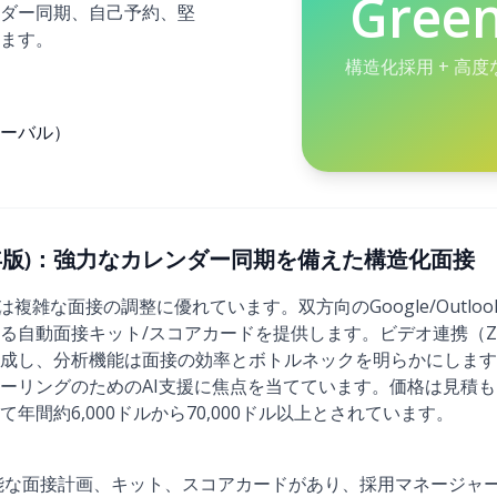
Gree
ダー同期、自己予約、堅
ます。
構造化採用 + 高
ーバル）
2026年版)：強力なカレンダー同期を備えた構造化面接
seは複雑な面接の調整に優れています。双方向のGoogle/Outl
自動面接キット/スコアカードを提供します。ビデオ連携（Zoom/
成し、分析機能は面接の効率とボトルネックを明らかにします。
ーリングのためのAI支援に焦点を当てています。価格は見積
年間約6,000ドルから70,000ドル以上とされています。
能な面接計画、キット、スコアカードがあり、採用マネージャ