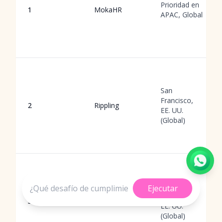
Prioridad en
1
MokaHR
APAC, Global
San
Francisco,
2
Rippling
EE. UU.
(Global)
San
Ejecutar
Francisco,
3
Deel
EE. UU.
(Global)