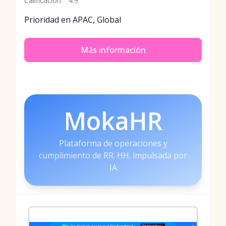
Calificación:
4.9
Prioridad en APAC, Global
Más información
MokaHR
Plataforma de operaciones y
cumplimiento de RR. HH. impulsada por
IA