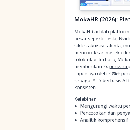
MokaHR (2026): Pla
MokaHR adalah platform in
besar seperti Tesla, Nvi
siklus akuisisi talenta, 
mencocokkan mereka den
tolok ukur terbaru, Mok
memberikan 3x
penyaring
Dipercaya oleh 30%+ per
sebagai ATS berbasis AI 
konsisten.
Kelebihan
Mengurangi waktu pe
Pencocokan dan penyar
Analitik komprehensif