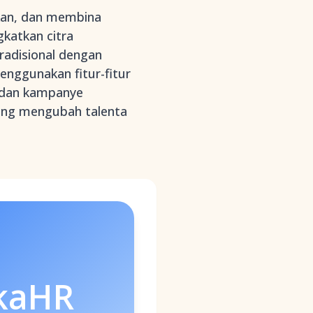
tkan, dan membina
katkan citra
radisional dengan
enggunakan fitur-fitur
, dan kampanye
ang mengubah talenta
kaHR