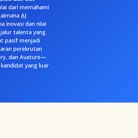
ulai dari memahami
agaimana
AI
a inovasi dan nilai
lur talenta yang
t pasif menjadi
saran perekrutan
ery, dan Avature—
andidat yang luar