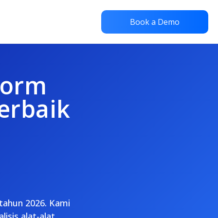
Book a Demo
form
erbaik
 tahun 2026. Kami
isis alat-alat