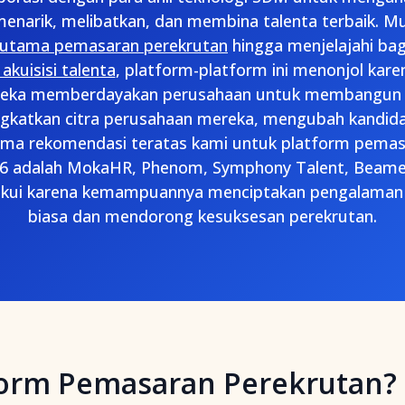
enarik, melibatkan, dan membina talenta terbaik. M
ur utama pemasaran perekrutan
hingga menjelajahi b
kuisisi talenta
, platform-platform ini menonjol karen
ereka memberdayakan perusahaan untuk membangun ja
gkatkan citra perusahaan mereka, mengubah kandida
Lima rekomendasi teratas kami untuk platform pema
26 adalah MokaHR, Phenom, Symphony Talent, Beam
akui karena kemampuannya menciptakan pengalaman k
biasa dan mendorong kesuksesan perekrutan.
tform Pemasaran Perekrutan?