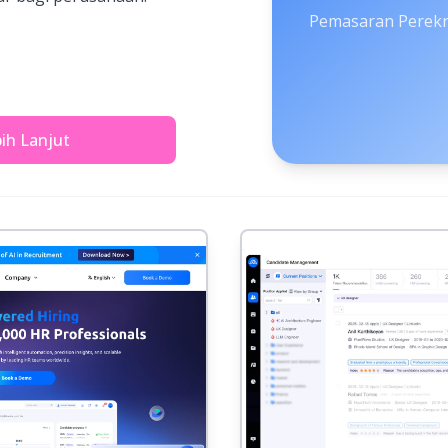
Pemasaran Perekr
bih Lanjut