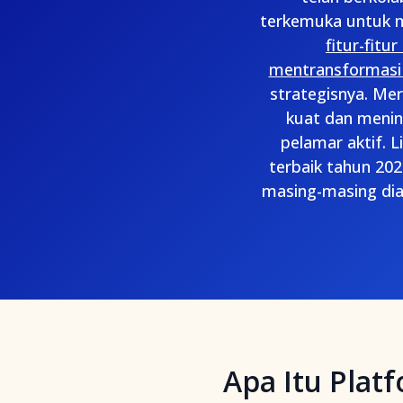
terkemuka untuk m
fitur-fit
mentransformasi a
strategisnya. M
kuat dan menin
pelamar aktif. 
terbaik tahun 20
masing-masing di
Apa Itu Pla