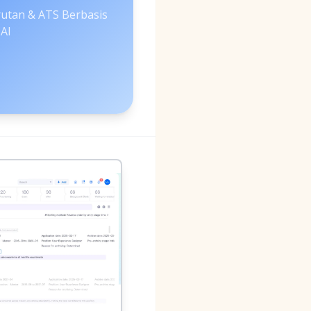
utan & ATS Berbasis
AI