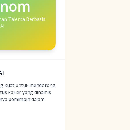
enom
an Talenta Berbasis
AI
AI
ng kuat untuk mendorong
itus karier yang dinamis
nnya pemimpin dalam