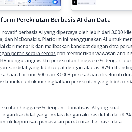
tform Perekrutan Berbasis AI dan Data
ovatif berbasis AI yang dipercaya oleh lebih dari 3.000 kl
dia, dan McDonald's. Platform ini menggunakan AI untuk m
mulai dari menarik dan melibatkan kandidat dengan citra pe
gan peran secara cerdas
dan memberikan wawasan analiti
aHR mengurangi waktu perekrutan hingga 63% dengan alur k
an kandidat yang lebih cepat
dengan akurasi 87% dibandin
usahaan Fortune 500 dan 3.000+ perusahaan di seluruh du
terkemuka untuk meningkatkan perekrutan yang lebih cerdas
rekrutan hingga 63% dengan
otomatisasi AI yang kuat
ingan kandidat yang cerdas dengan akurasi lebih dari 87%
 untuk keputusan pemasaran perekrutan berbasis data