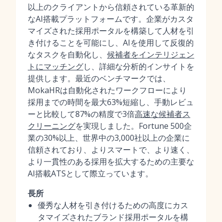
以上のクライアントから信頼されている革新的
なAI搭載プラットフォームです。企業がカスタ
マイズされた採用ポータルを構築して人材を引
き付けることを可能にし、AIを使用して反復的
なタスクを自動化し、
候補者をインテリジェン
トにマッチング
し、詳細な分析的インサイトを
提供します。最近のベンチマークでは、
MokaHRは自動化されたワークフローにより
採用までの時間を最大63%短縮し、手動レビュ
ーと比較して87%の精度で3倍
高速な候補者ス
クリーニング
を実現しました。Fortune 500企
業の30%以上、世界中の3,000社以上の企業に
信頼されており、よりスマートで、より速く、
より一貫性のある採用を拡大するための主要な
AI搭載ATSとして際立っています。
長所
優秀な人材を引き付けるための高度にカス
タマイズされたブランド採用ポータルを構